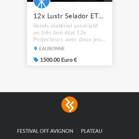
12x Lustr Selador ETC Led 7x colors filtres
Vends matériel associatif
en très bon état 12x
Projecteurs avec deux jeux
de filtre filtre Lustr Selador
EAUBONNE
(7x color) Colour Mixing
system – seven colour
1500.00 Euro €
LEDs providing the
broadest colour spectrum
in any LED fixture
Incandescent-quality light
with low power
consumption The
permanence of a 50,000-
hour...
FESTIVAL OFF AVIGNON
PLATEAU