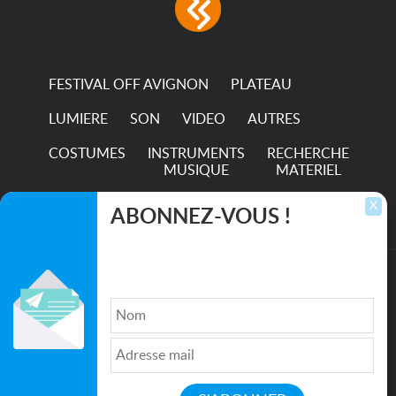
FESTIVAL OFF AVIGNON
PLATEAU
LUMIERE
SON
VIDEO
AUTRES
COSTUMES
INSTRUMENTS
RECHERCHE
MUSIQUE
MATERIEL
TRANSPORTS
X
ABONNEZ-VOUS !
Inscrivez-vous pour recevoir les dernières
annonces, mises à jour et offres spéciales
directement dans votre boîte de réception.
©2026. All rights reserved recupscene.com
Qui sommes nous ?
|
Médias
|
Newsletter
|
CGU
|
Politique de confidentialité
|
Partenaires
|
Mentions légales
|
Contact