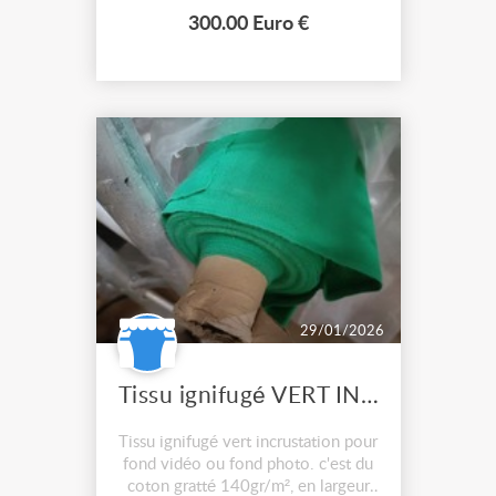
long x 50cm de large x 50cm de
300.00 Euro €
hauteur. Je peux les vendre au
détail, mais 1 couvercle offert pour
l...
29/01/2026
Tissu ignifugé VERT INCRUST coton gratté
Tissu ignifugé vert incrustation pour
fond vidéo ou fond photo. c'est du
coton gratté 140gr/m², en largeur