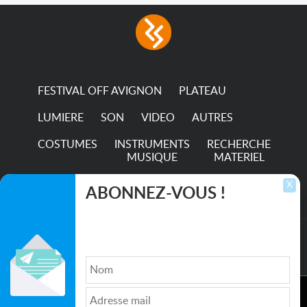
FESTIVAL OFF AVIGNON
PLATEAU
LUMIERE
SON
VIDEO
AUTRES
COSTUMES
INSTRUMENTS
RECHERCHE
MUSIQUE
MATERIEL
TRANSPORTS
X
ABONNEZ-VOUS !
Inscrivez-vous pour recevoir les dernières
annonces, mises à jour et offres spéciales
directement dans votre boîte de réception.
©2026. All rights reserved recupscene.com
Ce site utilise des cookies pour améliorer l'expérience de
Qui sommes nous ?
|
Médias
|
Newsletter
|
CGU
|
navigation, fournir des fonctionnalités supplémentaires, et