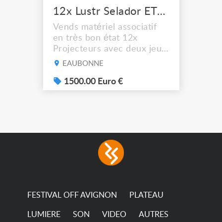
12x Lustr Selador ETC Led 7x colors filtres
Vends matériel associatif
en très bon état 12x
Projecteurs avec deux jeux
de filtre filtre Lustr Selador
EAUBONNE
(7x color) Colour Mixing
system – seven colour
1500.00 Euro €
LEDs providing the
broadest colour spectrum
in any LED fixture
Incandescent-quality light
with low power
consumption The
permanence of a 50,000-
hour...
FESTIVAL OFF AVIGNON
PLATEAU
LUMIERE
SON
VIDEO
AUTRES