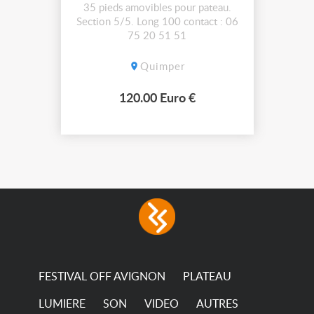
35 pieds amovibles pour pateau.
Section 5/5. Long 100 contact : 06
75 20 51 51
Quimper
120.00 Euro €
FESTIVAL OFF AVIGNON
PLATEAU
LUMIERE
SON
VIDEO
AUTRES