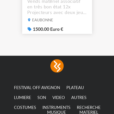
Vends matériel associatif
en très bon état 12x
Projecteurs avec deux jeux
de filtre filtre Lustr Selador
EAUBONNE
(7x color) Colour Mixing
system – seven colour
1500.00 Euro €
LEDs providing the
broadest colour spectrum
in any LED fixture
Incandescent-quality light
with low power
consumption The
permanence of a 50,000-
hour...
FESTIVAL OFF AVIGNON
PLATEAU
LUMIERE
SON
VIDEO
AUTRES
COSTUMES
INSTRUMENTS
RECHERCHE
MUSIQUE
MATERIEL