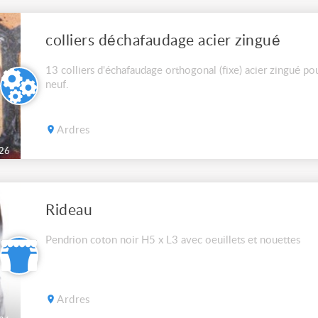
colliers déchafaudage acier zingué
13 colliers d'échafaudage orthogonal (fixe) acier zingué p
neuf.
Ardres
26
Rideau
Pendrion coton noir H5 x L3 avec oeuillets et nouettes
Ardres