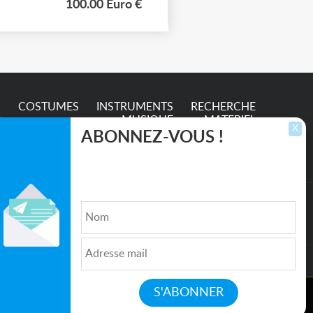
100.00 Euro €
S
COSTUMES
INSTRUMENTS
RECHERCHE
MUSIQUE
MATERIEL
X
ABONNEZ-VOUS !
Inscrivez-vous pour recevoir les dernières
annonces, mises à jour et offres spéciales
directement dans votre boîte de réception.
lture et de l'Entertainment
Qui sommes nous ?
|
Médias
|
Newsletter
|
CGU
|
Politique de confidentialité
|
Partenaires
|
ation
Mentions légales
|
Contact
Accepter