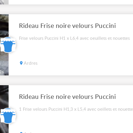
26
Rideau Frise noire velours Puccini
Frise velours Puccini H1 x L6,4 avec oeuillets et nouettes
Ardres
26
Rideau Frise noire velours Puccini
1 Frise velours Puccini H1,3 x L5,4 avec oeillets et nouette