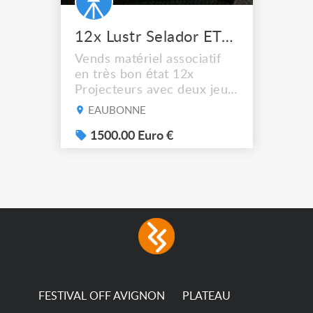
12x Lustr Selador ETC Led 7x colors filtres
Vends matériel associatif
en très bon état 12x
Projecteurs avec deux jeux
de filtre filtre Lustr Selador
EAUBONNE
(7x color) Colour Mixing
system – seven colour
1500.00 Euro €
LEDs providing the
broadest colour spectrum
in any LED fixture
Incandescent-quality light
with low power
consumption The
permanence of a 50,000-
hour...
FESTIVAL OFF AVIGNON
PLATEAU