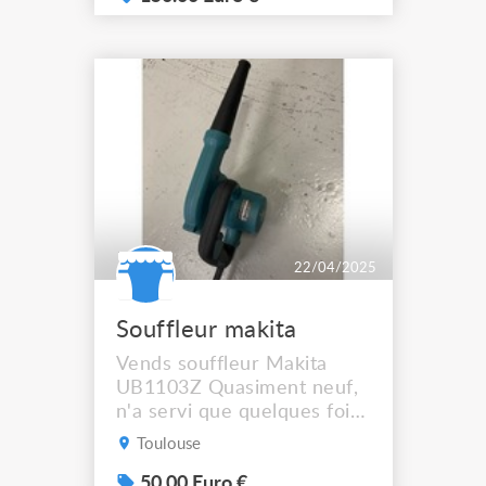
22/04/2025
Souffleur makita
Vends souffleur Makita
UB1103Z Quasiment neuf,
n'a servi que quelques fois.
En parfait état dans son
Toulouse
carton d'origine. 600W
50.00 Euro €