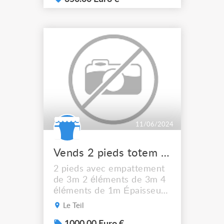
dont 2 à frein 2 grilles de
ventilation 1 barre penderie
Le flight-case est stocké
chez un transporteur en
Bourgogne. La grande
cantine en métal est
également à ...
11/06/2024
Vends 2 pieds totem rouge en aluminium
2 pieds avec empattement
de 3m 2 éléments de 3m 4
éléments de 1m Épaisseur
des tubes : 2mm Diamètre :
Le Teil
5cm Largeur triangulée :
25cm