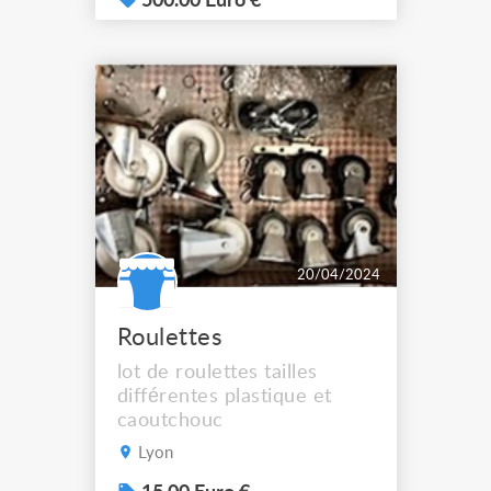
25cm
500.00 Euro €
20/04/2024
Roulettes
lot de roulettes tailles
différentes plastique et
caoutchouc
Lyon