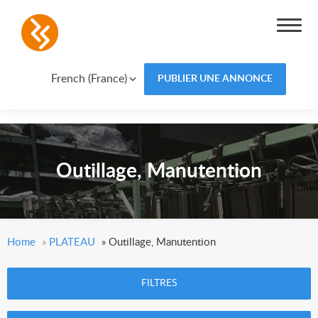
French (France)
PUBLIER UNE ANNONCE
Outillage, Manutention
Home
»
PLATEAU
»
Outillage, Manutention
FILTRES