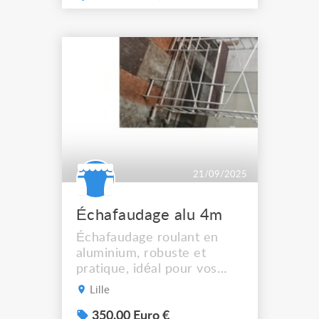
21/09/2025
Échafaudage alu 4m
Échafaudage roulant en
aluminium, robuste et
pratique, idéal pour vos
travaux de rénovation,
Lille
peinture, nettoyage de
façade ou intérieur.
350.00 Euro €