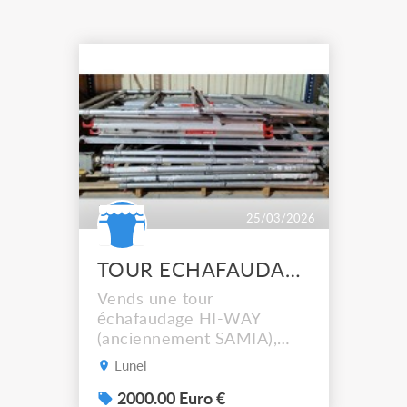
25/03/2026
TOUR ECHAFAUDAGE SAMIA HIWAY 6m
Vends une tour
échafaudage HI-WAY
(anciennement SAMIA),
hauteur 6 m, très bon état
Lunel
caractéristiques suivantes:
- échafaudage en
2000.00 Euro €