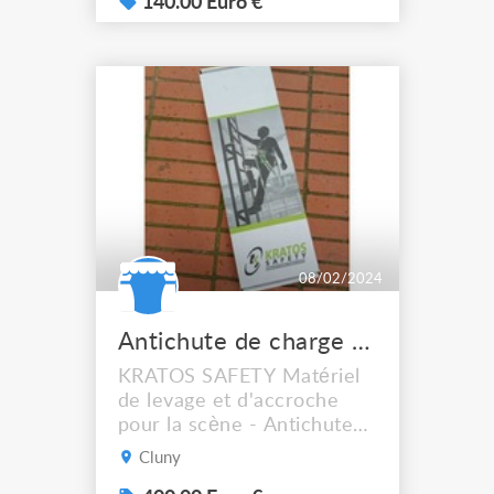
140.00 Euro €
08/02/2024
Antichute de charge maxi 250 kg
KRATOS SAFETY Matériel
de levage et d'accroche
pour la scène - Antichute
de charge jusqu'à 250 kg
Cluny
Antichute de charges avec