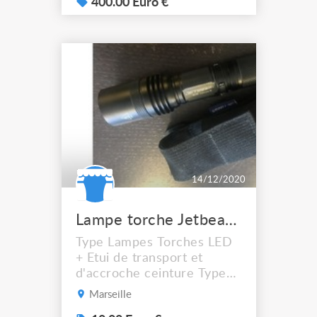
câble acier galvanisé
400.00 Euro €
longueur 10 m conçu pour
arrêter la chute d'une
charge d’un poids maxi de
250 kg Longueur du câble :
10 mètres Capacité de
charge : 250 kg Poids : 4,15
kg...
14/12/2020
Lampe torche Jetbeam Led BC25
Type Lampes Torches LED
+ Etui de transport et
d'accroche ceinture Type
de batterie CR123A X2
Marseille
Emetteur Cree XM-L T6,