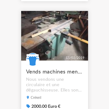
1.200 €. Escabeau certifié
GS et conforme EN131-7-
2011 - Marches en bois
antidérapant d'épaisseur
17mm, et de dimensions
470 x 130 mm -
Espacement régulier entre
les marche...
15/02/2019
Vends machines menuiserie
Nous vendons une
circulaire et une
dégauchisseuse. Elles sont
d'époque ! Fin De Gaulle,
Créteil
début Giscard....
Fonctionnelles et aux
2000.00 Euro €