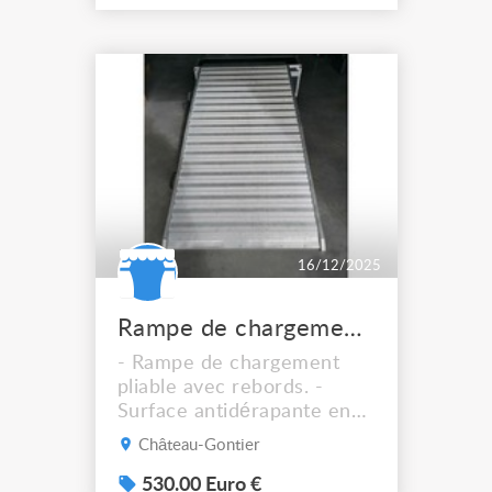
aluminium léger, sur roues
à freins, avec échelle
intégrée en plan incliné. -
accès en hauteur sécurisé
avec main courante et
stabilisateurs réglables. -
Capacité de Charge...
16/12/2025
Rampe de chargement pliable et portable en Aluminium
- Rampe de chargement
pliable avec rebords. -
Surface antidérapante en
aluminium. - 2 poignées. -
Château-Gontier
Charge max. = 400Kg. -
Dimensions dépliée =
530.00 Euro €