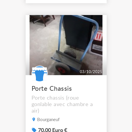
Ext.1,05m / Int.1m x 2,15m.
- Poids = 22Kg.
03/10/2025
Porte Chassis
Porte chassis (roue
gonlable avec chambre a
air)
Bourganeuf
70.00 Euro €