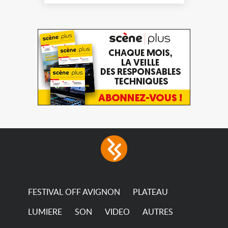
normes d'après le bureau
de contrôle A récupérer en
l'état
FESTIVAL OFF AVIGNON
PLATEAU
LUMIERE
SON
VIDEO
AUTRES