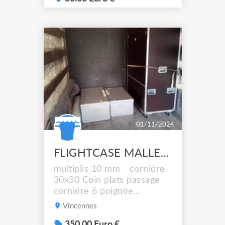
01/11/2024
FLIGHTCASE MALLE A COSTUMES 1120X620X1910
multiplis 10 mm - cornière
30x30 Coin plats passage
cornière 6 poignée
encastrée à renvoi 2
Vincennes
fermetures paillon OR 4
roulettes bleues 100mm
350.00 Euro €