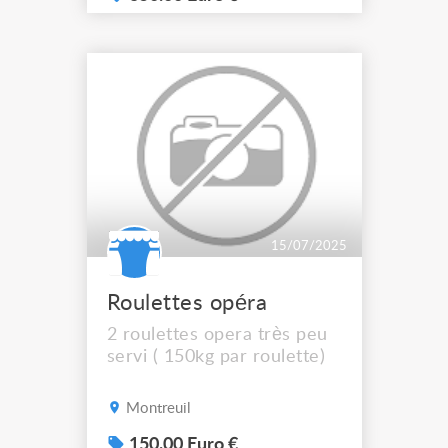
Hauteur maximale : 4 m
Hauteur de travail : 5 m
Plateforme en bois
antidérapante avec trappe
d’accès Largeur : environ
70cm Longueur : environ
2,20 m Équipé de rou...
15/07/2025
Roulettes opéra
2 roulettes opera très peu
servi ( 150kg par roulette)
Montreuil
150.00 Euro €