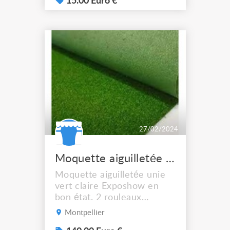
15.00 Euro €
27/02/2024
Moquette aiguilletée unie vert claire
Moquette aiguilletée unie
vert claire Exposhow en
bon état. 2 rouleaux
Largeur 2m, Longueur 10m.
Montpellier
Prix de 2: 140€