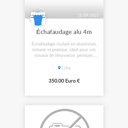
21/09/2025
Échafaudage alu 4m
Échafaudage roulant en aluminium,
robuste et pratique, idéal pour vos
travaux de rénovation, peinture,
nettoyage de façade ou intérieur.
Hauteur maximale : 4 m Hauteur de
Lille
travail : 5 m Plateforme en bois
antidérapante avec trappe d’accès
350.00 Euro €
Largeur : environ 70cm Longueur :
environ 2,20 m Équipé de rou...