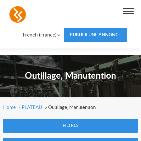
French (France)
PUBLIER UNE ANNONCE
Outillage, Manutention
Home
»
PLATEAU
»
Outillage, Manutention
FILTRES