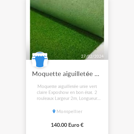
27/02/2024
Moquette aiguilletée unie vert claire
Moquette aiguilletée unie vert
claire Exposhow en bon état. 2
rouleaux Largeur 2m, Longueur
10m. Prix de 2: 140€
Montpellier
140.00 Euro €