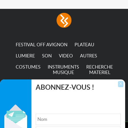
FESTIVAL OFF AVIGNON
PLATEAU
LUMIERE
SON
VIDEO
AUTRES
COSTUMES
INSTRUMENTS
RECHERCHE
MUSIQUE
MATERIEL
TRANSPORTS
X
ABONNEZ-VOUS !
Inscrivez-vous pour recevoir les dernières
annonces, mises à jour et offres spéciales
directement dans votre boîte de réception.
©2026. All rights reserved recupscene.com