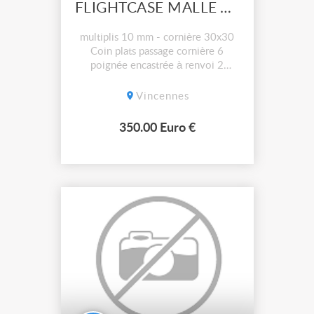
FLIGHTCASE MALLE A COSTUMES 1120X620X1910
multiplis 10 mm - cornière 30x30
Coin plats passage cornière 6
poignée encastrée à renvoi 2
fermetures paillon OR 4 roulettes
bleues 100mm dont 2 à frein 2
Vincennes
grilles de ventilation 1 barre
penderie Le flight-case est stocké
350.00 Euro €
chez un transporteur en Bourgogne.
La grande cantine en métal est
également à ...