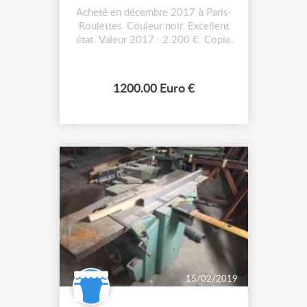
Acheté en décembre 2017 à Paris-
Roulettes. Couleur noir. Excellent
état. Valeur 2017 : 2.200 €. Copie
de facture fournie. Vendu 1.200 €.
Escabeau certifié GS et conforme
EN131-7-2011 - Marches en bois
1200.00 Euro €
antidérapant d'épaisseur 17mm, et
de dimensions 470 x 130 mm -
Espacement régulier entre les
marche...
15/02/2019