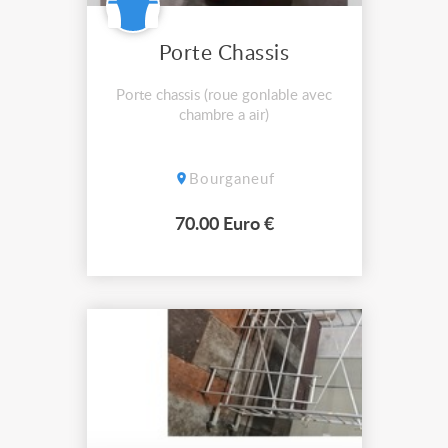
Porte Chassis
Porte chassis (roue gonlable avec
chambre a air)
Bourganeuf
70.00 Euro €