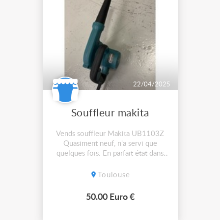
22/04/2025
Souffleur makita
Vends souffleur Makita UB1103Z
Quasiment neuf, n'a servi que
quelques fois. En parfait état dans
son carton d'origine. 600W
Toulouse
50.00 Euro €