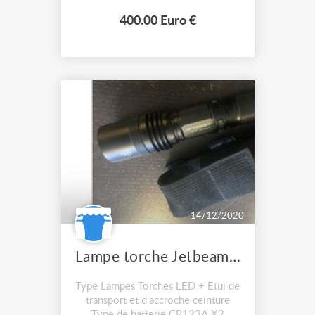
conçu pour arrêter la chute d'une
charge d’un poids maxi de 250 kg
400.00 Euro €
Longueur du câble : 10 mètres
Capacité de charge : 250 kg Poids :
4,15 kg...
14/12/2020
Lampe torche Jetbeam Led BC25
Type Lampes Torches LED + Etui de
transport et d'accroche ceinture
Type de batterie CR123A X2