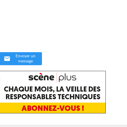
Envoyer un
message