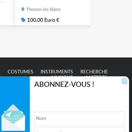
Thonon-les-Bains
Thonon-les-B
s
100.00 Euro €
50.00 Euro
e
S
COSTUMES
INSTRUMENTS
RECHERCHE
MUSIQUE
MATERIEL
X
ABONNEZ-VOUS !
Inscrivez-vous pour recevoir les dernières
annonces, mises à jour et offres spéciales
directement dans votre boîte de réception.
lture et de l'Entertainment