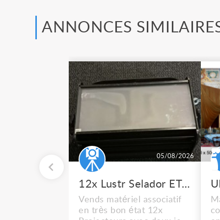
ANNONCES SIMILAIRE
05/08/2026
12x Lustr Selador ETC Led 7x colors filtres
Vends matériel associatif
Ma
en très bon état 12x
co