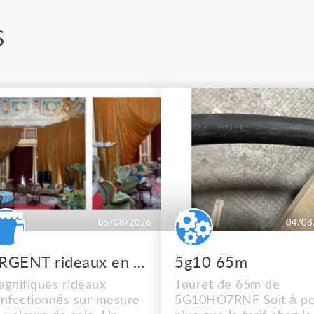
S
05/08/2026
04/08
URGENT rideaux en velours de soie
5g10 65m
gnifiques rideaux
Touret de 65m de
nfectionnés sur mesure
5G10HO7RNF Soit à pe