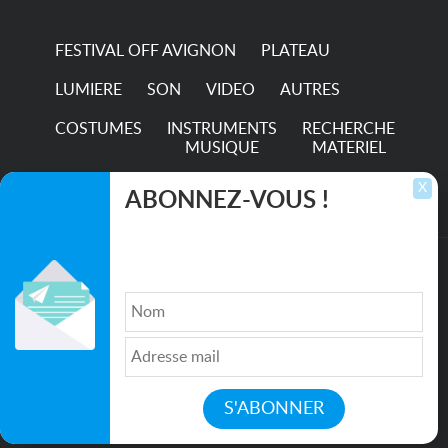
FESTIVAL OFF AVIGNON
PLATEAU
LUMIERE
SON
VIDEO
AUTRES
COSTUMES
INSTRUMENTS
RECHERCHE
MUSIQUE
MATERIEL
TRANSPORTS
X
ABONNEZ-VOUS !
Inscrivez-vous pour recevoir les dernières
annonces, mises à jour et offres spéciales
directement dans votre boîte de réception.
©2026. All rights reserved recupscene.com
Qui sommes nous ?
|
Médias
|
Newsletter
|
CGU
|
Politique de confidentialité
|
Partenaires
|
Mentions légales
|
Contact