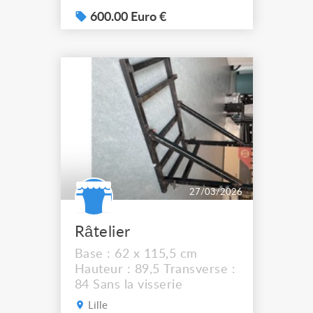
2021 lors de la
modernisation du grill par
600.00 Euro €
BC Maintenance (passage
en porteuses motorisées
Système Elsy). Stockés
depuis en box sec à Joigny
(89), très accessible via A6
(1h15 de Paris).
Composition...
27/03/2026
Râtelier
Base : 62 x 115,5 cm
Hauteur : 89,5 Transverse :
84 Sans la visserie
Lille