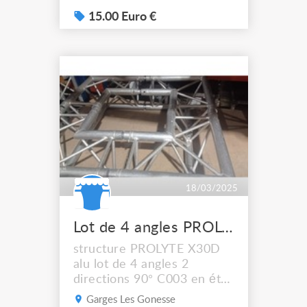
pièces
15.00 Euro €
18/03/2025
Lot de 4 angles PROLYTE X30D C003
structure PROLYTE X30D
alu lot de 4 angles 2
directions 90° C003 en état
moyen chaque angle est
Garges Les Gonesse