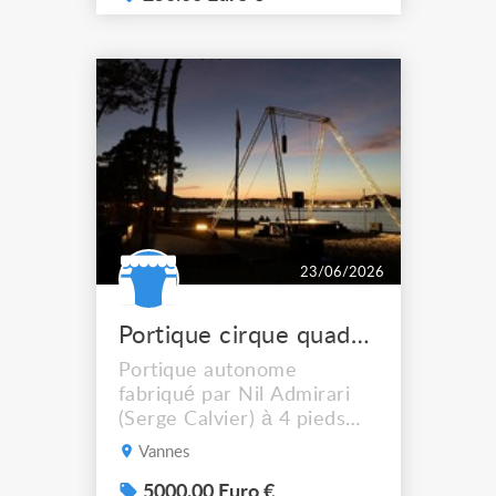
débattre.
23/06/2026
Portique cirque quadripode autoportant
Portique autonome
fabriqué par Nil Admirari
(Serge Calvier) à 4 pieds
inclinés, avec vergue
Vannes
indépendante de 4m, en
aluminium tridimensionnel
5000.00 Euro €