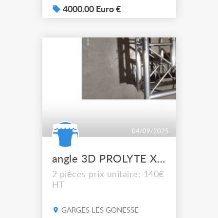
4 pieds MOBIL TRUST MTS
4000.00 Euro €
410 avec têtes, lot de 7 /8
pendrillons de 3m par 4m
de haut et 1 de 6m par 6m,
2 petites frises.
04/09/2025
angle 3D PROLYTE X30V C012
2 pièces prix unitaire: 140€
HT
GARGES LES GONESSE