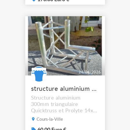
de 3m, 95 euros la 150cm.
Bon état.
24/04/2026
structure aluminium 300mm triangulaire
Structure aluminium
300mm triangulaire
Quicktruss et Prolyte 14x
3m (très bon état) 42
Cours-la-Ville
Mètres Linéaires 170 Euros
Pièce. 22x2m (bon état et