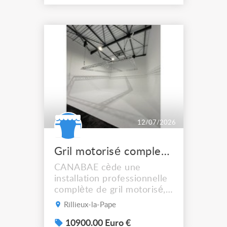
Livrés en flight-cases
CONTROLE APAVE OK
04/26
12/07/2026
Gril motorisé complet Global Truss F33 4 palans Verlinde D8 500 kg
CANABAE cède une
installation professionnelle
complète de gril motorisé,
conçue sur mesure pour un
Rillieux-la-Pape
studio photo et vidéo avec
cyclorama. Installation
10900.00 Euro €