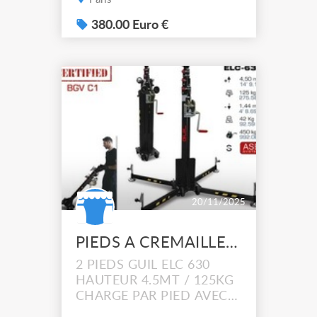
380.00 Euro €
20/11/2025
PIEDS A CREMAILLERE
2 PIEDS GUIL ELC 630
HAUTEUR 4.5MT / 125KG
CHARGE PAR PIED AVEC
ADAPTATEUR POUR PONT