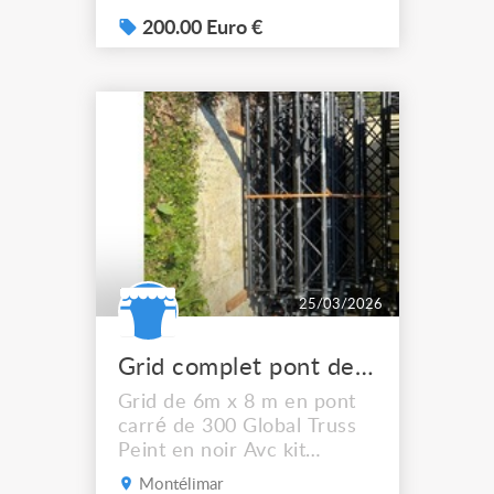
200.00 Euro €
25/03/2026
Grid complet pont de 300 Prolyte
Grid de 6m x 8 m en pont
carré de 300 Global Truss
Peint en noir Avc kit
complet d'assemblage
Montélimar