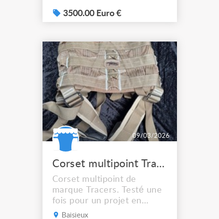
3500.00 Euro €
09/03/2026
Corset multipoint Tracers Flying harness NEUF
Corset multipoint de
marque Tracers. Testé une
fois pour un projet en
urgence.....annulé ensuite !
Baisieux