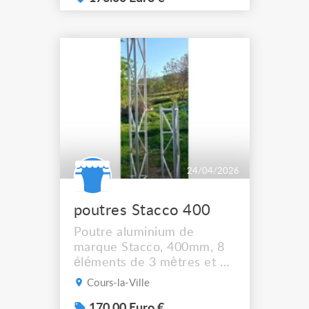
24/04/2026
poutres Stacco 400
Poutre aluminium de
marque Stacco, 400mm, 8
éléments de 3 mètres et 2
de 150cm. 27 mètres
Cours-la-Ville
linéaires. Forte capacité de
charge. 170 euros la poutre
170.00 Euro €