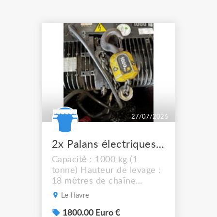
27/07/2026
2x Palans électriques Verlinde SM10 1T 18 m chaîne Flight case
Capacité : 1000 kg (1
tonne) Hauteur de levage :
18 mètres de chaîne
Vitesse : 4 m/min
Le Havre
Alimentation : triphasé
(prise P17) Année : 1999
1800.00 Euro €