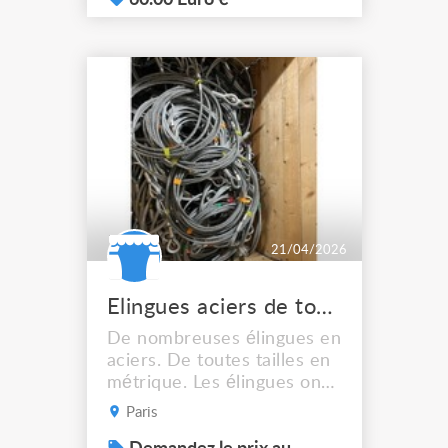
60.00 Euro €
très bon état) 44 ML 120
EP 3x 150cm (bon état)
4,50 ML 100 EP 15x 1m
(bon état) 15ML 90EP 1x
0,70cm (neuf) 90EP 11x 0
50cm (très bon état)
5,50ML 70EP 11x 0,30...
21/04/2026
Elingues aciers de toutes tailles
De nombreuses élingues en
aciers. De toutes tailles en
métrique. Les élingues ont
majoritairement un diam de
Paris
8 mm. Elles sont toutes en