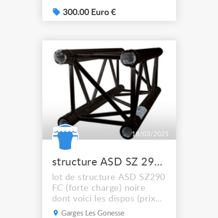
équipé de 3 manchons + 3
goupilles + 3 sécus envoi
300.00 Euro €
possible en 2 colis prix:
300€
18/03/2025
structure ASD SZ 290 FC carré noir
lot de structure ASD SZ290
FC (forte charge) noire
dont voici les dispos (prix
unitaire HT): - 1x1m: 110€
Garges Les Gonesse