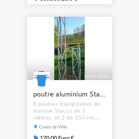
(ASD SX 290 pour les
pieds, 390 pour la vergue) à
7m et 5m50 de hauteur
utile pour l’usage au
maximum de: - 4 personnes
adultes aux agrès verticaux
: cordes ve...
24/04/2026
poutre aluminium Stacco 400
8 poutres triangulaires de
marque Stacco de 3
mètres, et 2 de 150 cm,
bon état. Total 27 mètres
Cours-la-Ville
linéaires.
170.00 Euro €