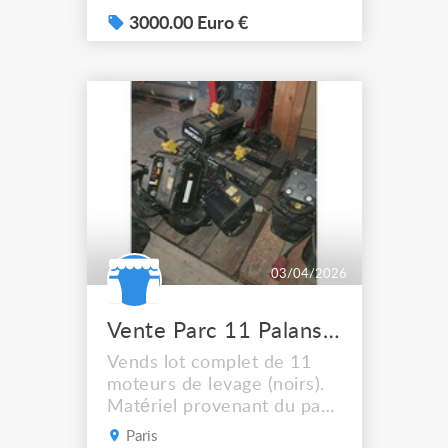
environ 15 000 €
Compatible ASD, Prolyte et
3000.00 Euro €
Global Truss. Triangle : 12 x
2m 3 x 3m 2 x 4m 1 x 3m 4
Coudes triples 6 Coudes
90° Carré : 15 x 3m 5 x 4m
1 x 2m 1 x 1.5m Coudes
triples + Angles 90°
03/04/2026
Vente Parc 11 Palans VERLINDE STAGEMAKER JOIGNY 89 Origine Théâtre
Vends lot complet de 11
moteurs de levage (noirs).
Matériel provenant du parc
d'un théâtre, déposé en
Paris