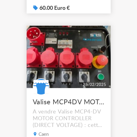
- 7x0,71m: 95€ - 24x0,5m:
80€ - 24x0,29m: 60€ -
60.00 Euro €
10x0,25m: 60€ - 4x0,18m:
60€ - 6x angle 2D
ASZ22FC: 120€ - 4x angle
3D ASZ31FC: 140€ - 4x
angle 4D ASZ41FC: 150€ -
5x angles 4D ASZ42FC:
150€ tous...
28/02/2025
Valise MCP4DV MOTOR CONTROLLER Livraison possible
A vendre Valise MCP4-DV
MOTOR CONTROLLER
(DIRECT VOLTAGE) : cette
télécommande permet de
Caen