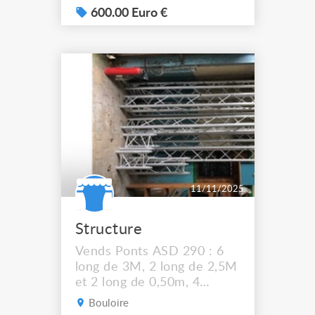
X30
600.00 Euro €
11/11/2025
Structure
Vends Ponts ASD 290 : 6
long de 3M, 2 long de 2,5M
et 2 long de 0,50m, 4
angles , 2 platines, 2 pieds
Bouloire
WORK LW 142 avec têtes,