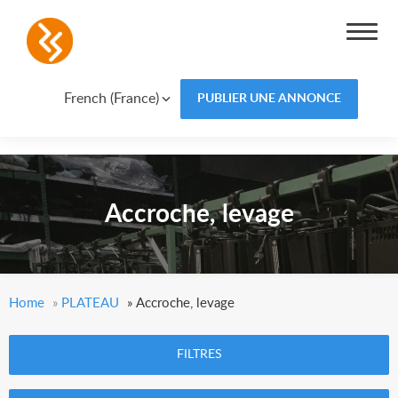
French (France)
PUBLIER UNE ANNONCE
Accroche, levage
Home
»
PLATEAU
»
Accroche, levage
FILTRES