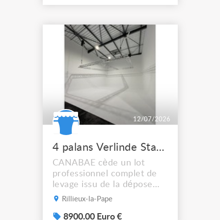
récente, mise en service en
juin 2024, très peu
exploitée et actuellement
visible en fonctionnement à
Rillieux-la-Pape, près de
Lyon. LOT PALANS
COMPL...
12/07/2026
4 palans Verlinde StageMaker SL5 D8 500 kg contrôleur et accessoires
CANABAE cède un lot
professionnel complet de
levage issu de la dépose
d’une installation récente
Rillieux-la-Pape
de studio photo et vidéo.
COMPOSITION DU LOT 4
8900.00 Euro €