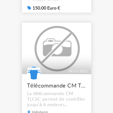
Orientation de vos
éclairages à 360°. Diamètre
150.00 Euro €
: 115 cm. Systèmes de
connexion : en G femelles
sur les deux côtés.
Fabrication aluminium. Prix
à l'unité.
24/11/2025
Télécommande CM TLC6C 6 moteurs 650 unité 1 dispo
La télécommande CM
TLC6C permet de contrôler
jusqu’à 6 moteurs
simultanément, offrant une
Habsheim