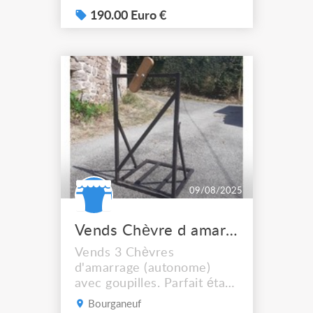
20kg - Epaisseur : 14mm -
Avec poignée - Kits de
190.00 Euro €
jonction non compris Prix
unitaire : 190€ A récupérer
sur place Marseille 13015
09/08/2025
Vends Chèvre d amarrage
Vends 3 Chèvres
d'amarrage (autonome)
avec goupilles. Parfait état.
150€/Unité
Bourganeuf