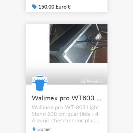
150.00 Euro €
22/04/2025
Walimex pro WT803 Light Stand 208 cm
Walimex pro WT-803 Light
Stand 208 cm quantités : 4
A venir chercher sur place
pas d'envoi possible 15€
Gomer