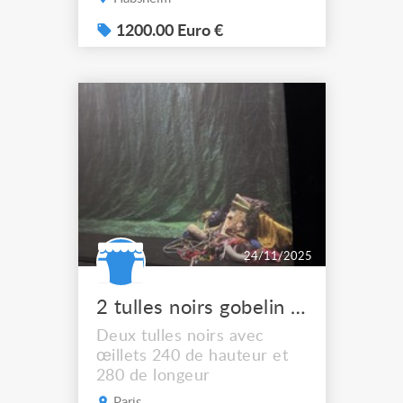
décors, structures
scéniques ou équipements
1200.00 Euro €
suspendus. Robuste et
fiable, il assure un
fonctionnement sûr et
précis pour toutes les
installations
professionnelles.
24/11/2025
2 tulles noirs gobelin 240hx280l
Deux tulles noirs avec
œillets 240 de hauteur et
280 de longeur
Paris