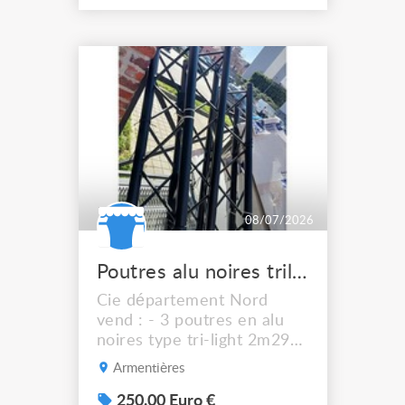
palans électriques Verlinde
StageMaker SL5 D8+ CMU
: 500 kg par palan
Classement D8+ Vitesse : 4
m/min 20 m de chaîne par
palan Commande directe
Double frei...
08/07/2026
Poutres alu noires trilight kit jonction4tubes manchons
Cie département Nord
vend : - 3 poutres en alu
noires type tri-light 2m290
avec kit jonction - 4 tubes
Armentières
noirs 2 m dia 0,50 avec
manchons très bon état. à
250.00 Euro €