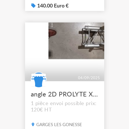
140.00 Euro €
04/09/2025
angle 2D PROLYTE X30V C003
1 pièce envoi possible prix:
120€ HT
GARGES LES GONESSE