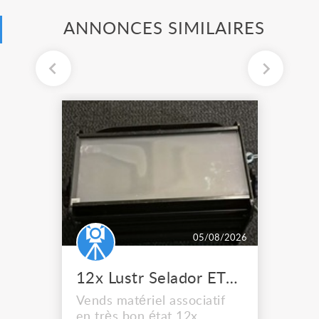
ANNONCES SIMILAIRES
05/08/2026
12x Lustr Selador ETC Led 7x colors filtres
Vends matériel associatif
en très bon état 12x