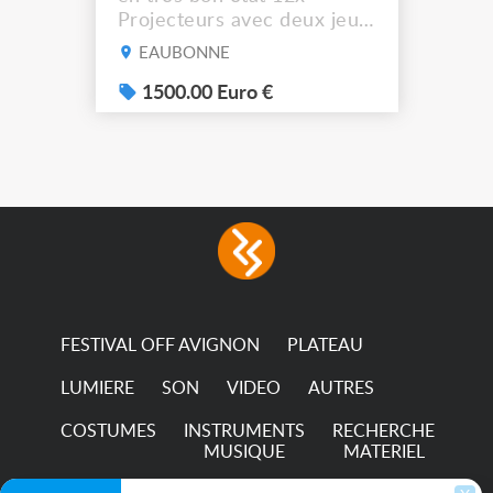
Projecteurs avec deux jeux
de filtre filtre Lustr Selador
EAUBONNE
(7x color) Colour Mixing
system – seven colour
1500.00 Euro €
LEDs providing the
broadest colour spectrum
in any LED fixture
Incandescent-quality light
with low power
consumption The
permanence of a 50,000-
hour...
FESTIVAL OFF AVIGNON
PLATEAU
LUMIERE
SON
VIDEO
AUTRES
COSTUMES
INSTRUMENTS
RECHERCHE
MUSIQUE
MATERIEL