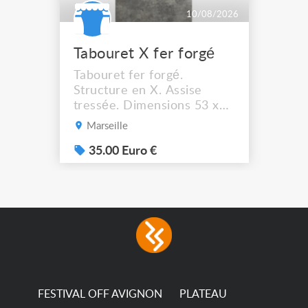
10/08/2026
Tabouret X fer forgé
Tabouret fer forgé.
Structure en X. Assise
tressée. Dimensions 53 x
44 cm. Hauteur assise :
Marseille
41,5 cm Solide et stable. A
récupérer à Marseille
35.00 Euro €
13012.
FESTIVAL OFF AVIGNON
PLATEAU