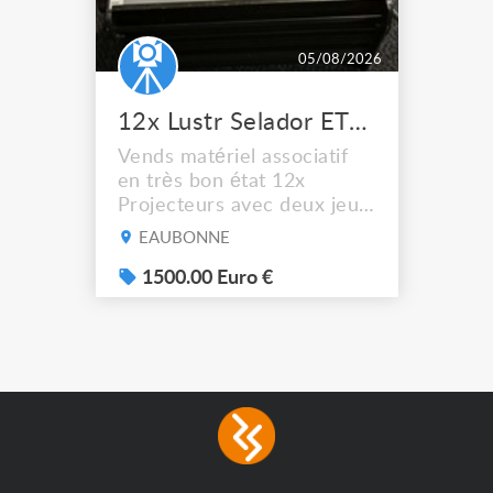
05/08/2026
12x Lustr Selador ETC Led 7x colors filtres
Vends matériel associatif
en très bon état 12x
Projecteurs avec deux jeux
de filtre filtre Lustr Selador
EAUBONNE
(7x color) Colour Mixing
system – seven colour
1500.00 Euro €
LEDs providing the
broadest colour spectrum
in any LED fixture
Incandescent-quality light
with low power
consumption The
permanence of a 50,000-
hour...