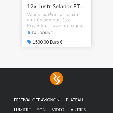
12x Lustr Selador ETC Led 7x colors filtres
Vends matériel associatif
en très bon état 12x
Projecteurs avec deux jeux
de filtre filtre Lustr Selador
EAUBONNE
(7x color) Colour Mixing
system – seven colour
1500.00 Euro €
LEDs providing the
broadest colour spectrum
in any LED fixture
Incandescent-quality light
with low power
consumption The
permanence of a 50,000-
hour...
FESTIVAL OFF AVIGNON
PLATEAU
LUMIERE
SON
VIDEO
AUTRES