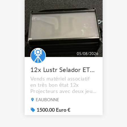
05/08/2026
12x Lustr Selador ETC Led 7x colors filtres
Vends matériel associatif
en très bon état 12x
Projecteurs avec deux jeux
de filtre filtre Lustr Selador
EAUBONNE
(7x color) Colour Mixing
system – seven colour
1500.00 Euro €
LEDs providing the
broadest colour spectrum