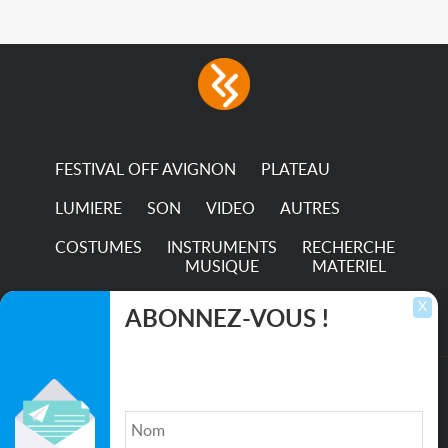
in any LED fixture
Incandescent-quality light
with low power
consumption The
permanence of a 50,000-
hour...
FESTIVAL OFF AVIGNON
PLATEAU
LUMIERE
SON
VIDEO
AUTRES
COSTUMES
INSTRUMENTS
RECHERCHE
MUSIQUE
MATERIEL
TRANSPORTS
X
ABONNEZ-VOUS !
Inscrivez-vous pour recevoir les dernières
annonces, mises à jour et offres spéciales
directement dans votre boîte de réception.
©2026. All rights reserved recupscene.com