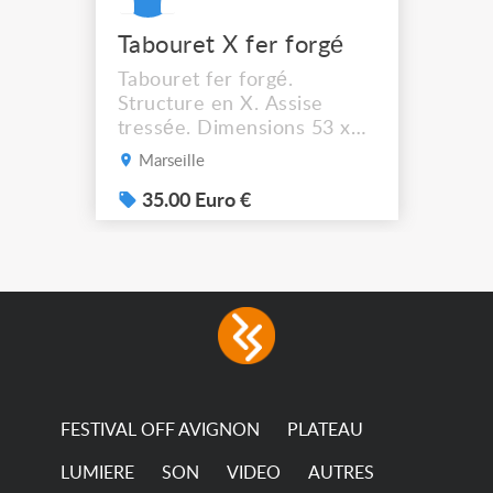
Tabouret X fer forgé
Tabouret fer forgé.
Structure en X. Assise
tressée. Dimensions 53 x
44 cm. Hauteur assise :
Marseille
41,5 cm Solide et stable. A
récupérer à Marseille
35.00 Euro €
13012.
FESTIVAL OFF AVIGNON
PLATEAU
LUMIERE
SON
VIDEO
AUTRES