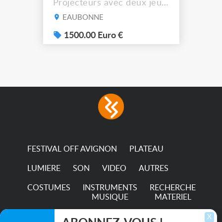
Projecteurs avec deux jeux
de filtre filtre Lustr Selador
EAUBONNE
(7x color) Colour Mixing
system – seven colour
1500.00 Euro €
LEDs providing the
broadest colour spectrum
in any LED fixture
Incandescent-quality light
with low power
consumption The
permanence of a 50,000-
hour...
FESTIVAL OFF AVIGNON
PLATEAU
LUMIERE
SON
VIDEO
AUTRES
COSTUMES
INSTRUMENTS
RECHERCHE
MUSIQUE
MATERIEL
TRANSPORTS
X