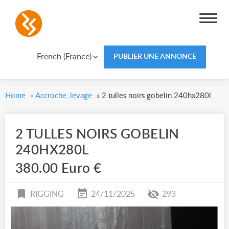
French (France)
PUBLIER UNE ANNONCE
Home
»
Accroche, levage
»
2 tulles noirs gobelin 240hx280l
2 TULLES NOIRS GOBELIN
240HX280L
380.00 Euro €
RIGGING
24/11/2025
293