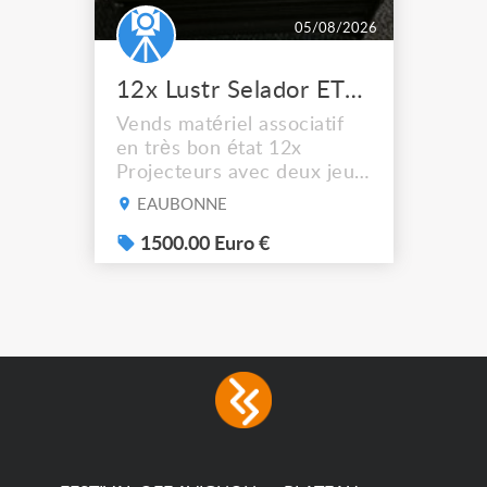
05/08/2026
12x Lustr Selador ETC Led 7x colors filtres
Vends matériel associatif
en très bon état 12x
Projecteurs avec deux jeux
de filtre filtre Lustr Selador
EAUBONNE
(7x color) Colour Mixing
system – seven colour
1500.00 Euro €
LEDs providing the
broadest colour spectrum
in any LED fixture
Incandescent-quality light
with low power
consumption The
permanence of a 50,000-
hour...