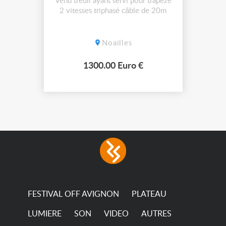
Vend treuil ayant servi pour trapeze
2 vitesses triphasé câble de 20m
Noailles
1300.00 Euro €
FESTIVAL OFF AVIGNON
PLATEAU
LUMIERE
SON
VIDEO
AUTRES