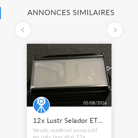
ANNONCES SIMILAIRES
05/08/2026
12x Lustr Selador ETC Led 7x colors filtres
Vends matériel associatif
en très bon état 12x