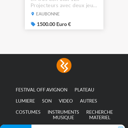
Projecteurs avec deux jeux
de filtre filtre Lustr Selador
EAUBONNE
(7x color) Colour Mixing
system – seven colour
1500.00 Euro €
LEDs providing the
broadest colour spectrum
in any LED fixture
Incandescent-quality light
with low power
consumption The
permanence of a 50,000-
hour...
FESTIVAL OFF AVIGNON
PLATEAU
LUMIERE
SON
VIDEO
AUTRES
COSTUMES
INSTRUMENTS
RECHERCHE
MUSIQUE
MATERIEL