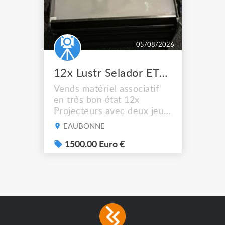
05/08/2026
12x Lustr Selador ETC Led 7x colors filtres
Vends matériel associatif
en très bon état 12x
Projecteurs avec deux jeux
de filtre filtre Lustr Selador
EAUBONNE
(7x color) Colour Mixing
system – seven colour
1500.00 Euro €
LEDs providing the
broadest colour spectrum
in any LED fixture
Incandescent-quality light
with low power
consumption The
permanence of a 50,000-