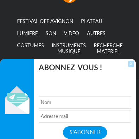
hour...
FESTIVAL OFF AVIGNON
PLATEAU
LUMIERE
SON
VIDEO
AUTRES
COSTUMES
INSTRUMENTS
RECHERCHE
MUSIQUE
MATERIEL
TRANSPORTS
X
ABONNEZ-VOUS !
Inscrivez-vous pour recevoir les dernières
annonces, mises à jour et offres spéciales
directement dans votre boîte de réception.
©2026. All rights reserved recupscene.com
Qui sommes nous ?
|
Médias
|
Newsletter
|
CGU
|
Politique de confidentialité
|
Partenaires
|
Mentions légales
|
Contact