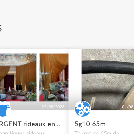
S
05/08/2026
04/08
URGENT rideaux en velours de soie
5g10 65m
gnifiques rideaux
Touret de 65m de