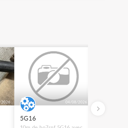
/2026
04/08/2026
5G16
2 BT 500
10m de ho7rnf 5G16 avec