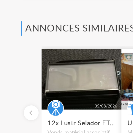
ANNONCES SIMILAIRE
05/08/2026
12x Lustr Selador ETC Led 7x colors filtres
Vends matériel associatif
Ma