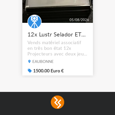
05/08/2026
12x Lustr Selador ETC Led 7x colors filtres
Vends matériel associatif
en très bon état 12x
Projecteurs avec deux jeux
de filtre filtre Lustr Selador
EAUBONNE
(7x color) Colour Mixing
system – seven colour
1500.00 Euro €
LEDs providing the
broadest colour spectrum
in any LED fixture
Incandescent-quality light
with low power
consumption The
permanence of a 50,000-