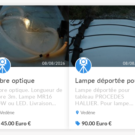
08/08/2026
08/08
ibre optique
bre optique. Longueur de
Lampe déportée pour
bre 3m. Lampe MR16
tableau PROCEDES
W ou LED. Livraison
HALLIER. Pour lampe
ssible.
MR16 halogène ou LED
Vedène
Vedène
graduable. Livraison
possible. 90€ le lot de 4
45.00 Euro €
90.00 Euro €