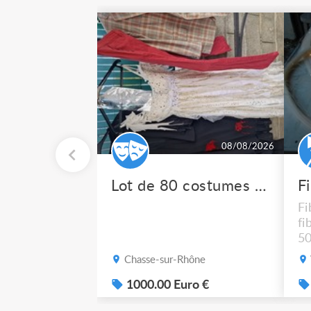
08/08/2026
Lot de 80 costumes de scène pro
F
Fi
fi
50
po
Chasse-sur-Rhône
1000.00 Euro €