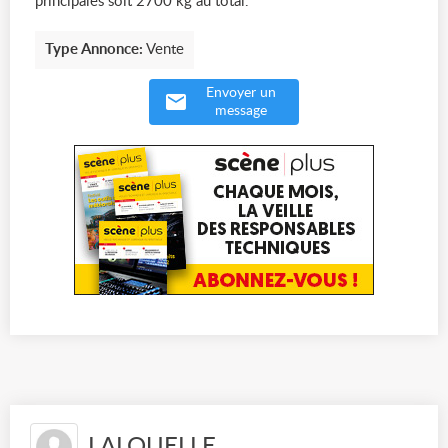
principales soit 2700 kg au total.
Type Annonce:
Vente
Envoyer un
message
LALOUELLE