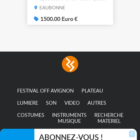
de filtre filtre Lustr Selador
EAUBONNE
(7x color) Colour Mixing
system – seven colour
1500.00 Euro €
LEDs providing the
broadest colour spectrum
in any LED fixture
Incandescent-quality light
with low power
consumption The
permanence of a 50,000-
hour...
FESTIVAL OFF AVIGNON
PLATEAU
LUMIERE
SON
VIDEO
AUTRES
COSTUMES
INSTRUMENTS
RECHERCHE
MUSIQUE
MATERIEL
TRANSPORTS
X
ABONNEZ-VOUS !