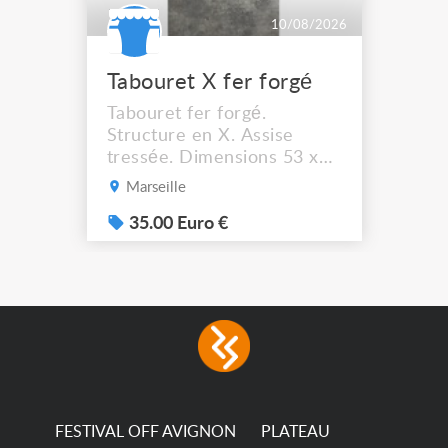
10/08/2026
Tabouret X fer forgé
Tabouret fer forgé.
Structure en X. Assise
tressée. Dimensions 53 x
44 cm. Hauteur assise :
Marseille
41,5 cm Solide et stable. A
récupérer à Marseille
35.00 Euro €
13012.
FESTIVAL OFF AVIGNON
PLATEAU