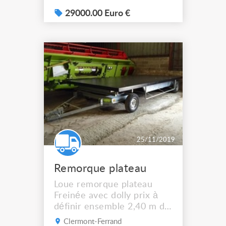
2011) - 2 essieux,
suspension pneumatique,
29000.00 Euro €
10m de long (MMA Tare :
3470kg / MTA : 6600 kg),
CT OK, comme neuve.
Permis BE
25/11/2019
Remorque plateau
Loue remorque plateau
Freinée avec dolly prix à
définir ensemble 2,40 m de
large 6m de long 2,5 T de
Clermont-Ferrand