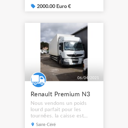
circulation 2006 Hayon
dhollandia. Double
2000.00 Euro €
ouvertures. Poids à vide
6t250 Ptac 18t Derniere
mines 2016. Elle sert de
stockage depuis au depot.
06/04/2021
Renault Premium N3
Nous vendons un poids
lourd parfait pour les
tournées. la caisse est
rallongé à 12m. il a une
Saint-Céré