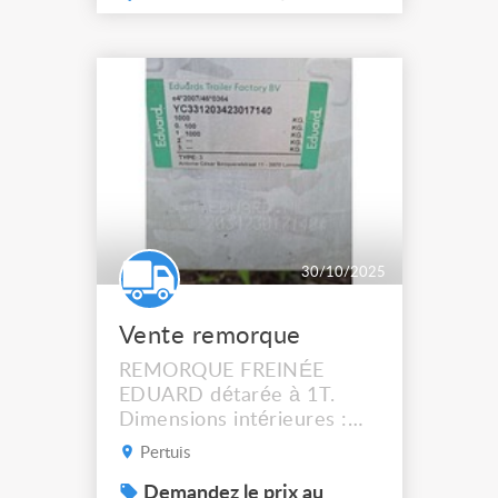
vos animaux en toute
sérénité, quelle que soit la
météo. Température
maîtrisée de -10 °C à +38
°C grâce à un système
climatisation/chauffage
performant. Esp...
30/10/2025
Vente remorque
REMORQUE FREINÉE
EDUARD détarée à 1T.
Dimensions intérieures :
200 cm x 300 cm x 160 cm
Pertuis
haut. Roues 155r13. Un
essieur. Ridelles 30 cm -
Demandez le prix au