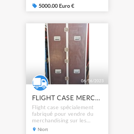
5000.00 Euro €
06/06/2023
FLIGHT CASE MERCHANDISING
Flight case spécialement
fabriqué pour vendre du
merchandising sur les
tournées de spectacle
Niort
vivant . CP brun de 9 MM