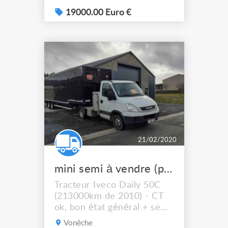
couchette et un hayon.
Toujours bien entretenu
19000.00 Euro €
par un professionnel, il est
à jour de tout les contrôles.
il a deux petit soucis
techniques. premièrement
une fuite à la terre
décharge les batteries en
deux ...
21/02/2020
mini semi à vendre (permis BE)
Tracteur Iveco Daily 50C
(213000km de 2010) - CT
ok, bon état général + semi
remorque (vergauwe de
Vonêche