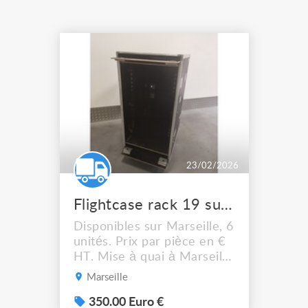
23/02/2026
Flightcase rack 19 sur roulettes
Disponibles sur Marseille, 6
unités. Prix par pièce en €
HT. Mise à quai à Marseille
(organisation et
Marseille
financement du transport
par vos soins). CAISSE : -
350.00 Euro €