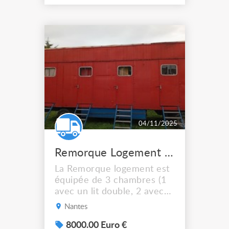
Dim. hors tout env. 800 x
590 x H1145 (hors
roulettes) - Configuration
type "rack" - 4 Couvercles
plats haut/bas avant et
arrière rabattants - Con...
04/11/2025
Remorque Logement 6 places
La Remorque logement est
équipée de 3 chambres (1
avec un lit double, 2 avec
lits superposé et une
Nantes
lingerie adaptable en Salle
d’eau) la remorque est
8000.00 Euro €