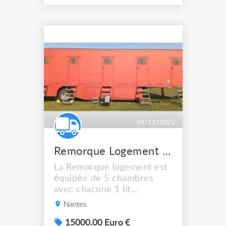
équipée d’une clim
réversible pilotable d’une
télécommande et réglable
dans chaque chambre via
une bouche d’aire. Attelage
Rockinger Longueur 8m
Lien ...
04/11/2025
Remorque Logement 10 places
La Remorque logement est
équipée de 5 chambres
avec chacune 1 lit
superposé et un meuble de
Nantes
rangement, la remorque est
équipée d’une clim
15000.00 Euro €