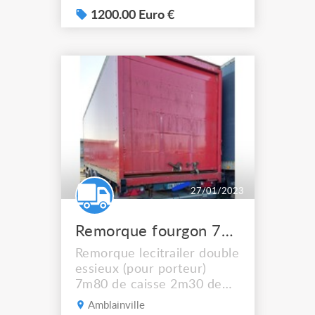
qualité supérieure
1200.00 Euro €
Dimensions intérieures
1200 Long X 1000 Larg X
1800 H / mm Coins type
boule métal pour
protection Cornières ,
profilés en aluminium /
renforts d'angle 4 poignées
d...
27/01/2023
Remorque fourgon 7m80 hayon
Remorque lecitrailer double
essieux (pour porteur)
7m80 de caisse 2m30 de
fleche. 1er mise en
Amblainville