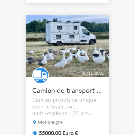
réversible pilotable d’une
télécommande et réglable
dans chaque chambre via
une bouche d’aire.
Longueur 11m simple
essieu équipé d’un
Rockinger à l’arrière Lien
p...
03/11/2025
Camion de transport danimaux surmesure
Camion prototype unique
pour le transport
multi‑espèces : 25 ans
d’expertise Dog Trainer et
Monsireigne
savoir‑faire reconnu du
carrossier TIB. Transportez
55000.00 Euro €