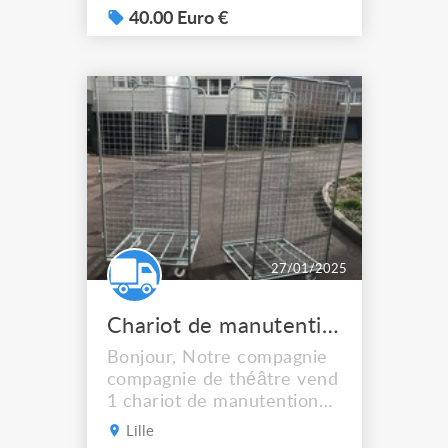
40.00 Euro €
27/01/2025
Chariot de manutention roll conteneurs 2 côtés
Bonjour, Notre compagnie
compagnie de théâtre vend
1 chariot de manutention
utilisé lors de quelques
Lille
répétitions. à venir