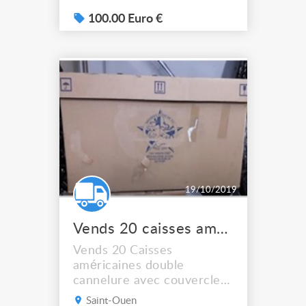
ptac et 1,5 T de charge
admissible
100.00 Euro €
19/10/2019
Vends 20 caisses américaines
Vends 20 Caisses
américaines double
cannelure avec couvercle
Dimensions : L103 x l71 x
Saint-Ouen