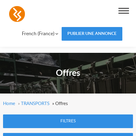
French (France)
PUBLIER UNE ANNONCE
Offres
Home
»
TRANSPORTS
»
Offres
FILTRES