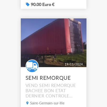
récupérer à Villeneuve
90.00 Euro €
d'Ascq. Très bon état. Ref -
A616214 - Roll conteneur 2
côtés - Force 400 kg -
Manutan Roll-conteneur 2
cotés ultra-robuste avec
base acier. Panneau latéra...
19/11/2024
SEMI REMORQUE
VEND SEMI REMORQUE
BACHEE BON ETAT
DERNIER CONTROLE
TECHNIQUE 2023
Saint-Germain-sur-Ille