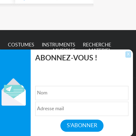
S
COSTUMES
INSTRUMENTS
RECHERCHE
MUSIQUE
MATERIEL
X
ABONNEZ-VOUS !
Inscrivez-vous pour recevoir les dernières
annonces, mises à jour et offres spéciales
directement dans votre boîte de réception.
lture et de l'Entertainment
Qui sommes nous ?
|
Médias
|
Newsletter
|
CGU
|
Politique de confidentialité
|
Partenaires
|
Mentions légales
|
Contact