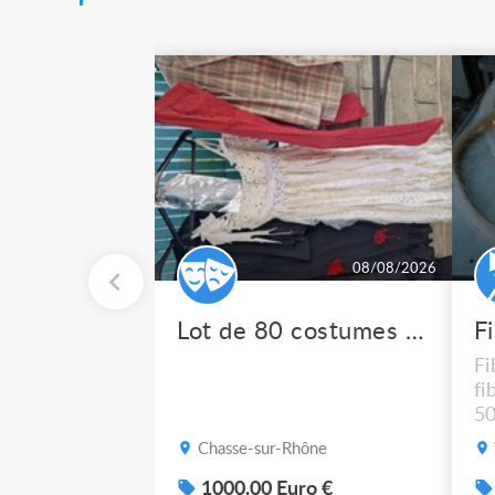
08/08/2026
Lot de 80 costumes de scène pro
F
Fi
fi
50
po
Chasse-sur-Rhône
1000.00 Euro €