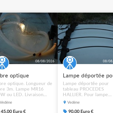
08/08/2026
08/08
ibre optique
bre optique. Longueur de
Lampe déportée pour
bre 3m. Lampe MR16
tableau PROCEDES
W ou LED. Livraison
HALLIER. Pour lampe
ssible.
MR16 halogène ou LED
Vedène
Vedène
graduable. Livraison
possible. 90€ le lot de 4
45.00 Euro €
90.00 Euro €