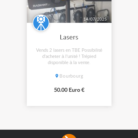
14/07/2025
Lasers
Vends 2 lasers en TBE Possibilité
d'acheter à l'unité ! Trépied
disponible à la vente.
Bourbourg
50.00 Euro €