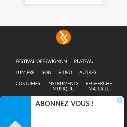
FESTIVAL OFF AVIGNON
PLATEAU
LUMIERE
SON
VIDEO
AUTRES
COSTUMES
INSTRUMENTS
RECHERCHE
MUSIQUE
MATERIEL
TRANSPORTS
X
ABONNEZ-VOUS !
Inscrivez-vous pour recevoir les dernières
annonces, mises à jour et offres spéciales
directement dans votre boîte de réception.
©2026. All rights reserved recupscene.com