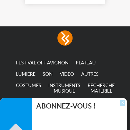
FESTIVAL OFF AVIGNON
PLATEAU
LUMIERE
SON
VIDEO
AUTRES
COSTUMES
INSTRUMENTS
RECHERCHE
MUSIQUE
MATERIEL
TRANSPORTS
X
ABONNEZ-VOUS !
Inscrivez-vous pour recevoir les dernières
annonces, mises à jour et offres spéciales
directement dans votre boîte de réception.
©2026. All rights reserved recupscene.com