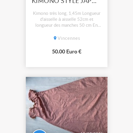
KIMONO STYLE JAPONAIS
Kimono très long, 1,45m Longueur
d'aisselle à aisselle 52cm et
longueur des manches 50 cm En
parfait état Très beau tissu, épais
Vincennes
50.00 Euro €