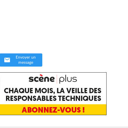
Envoyer un
message