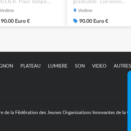
LLIER. Pour lampe
graduable. Livraison
R16 halogène ou LED
possible. 90€ le lot de 4
Vedène
Vedène
aduable. Livraison
ssible. 90€ le lot de 4.
90.00 Euro €
90.00 Euro €
IGNON
PLATEAU
LUMIERE
SON
VIDEO
AUTRE
de la Fédération des Jeunes Organisations Innovantes de la Cu