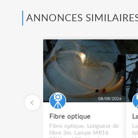
ANNONCES SIMILAIRE
08/08/2026
Fibre optique
Fibre optique. Longueur de
La
fibre 3m. Lampe MR16
t