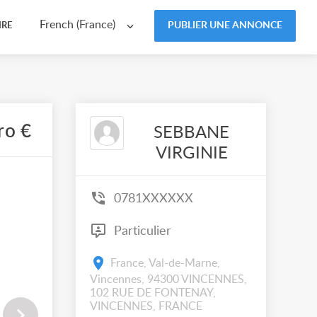
French (France)
PUBLIER UNE ANNONCE
IRE
ro €
SEBBANE
VIRGINIE
0781XXXXXX
Particulier
France, Val-de-Marne,
Vincennes, 94300 VINCENNES,
102 RUE DE FONTENAY,
VINCENNES, FRANCE