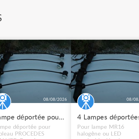
S
08/08/2026
08/08
Lampe déportée pour tableau PROCEDES HALLIER
mpe déportée pour
Pour lampe MR16
ableau PROCEDES
halogène ou LED