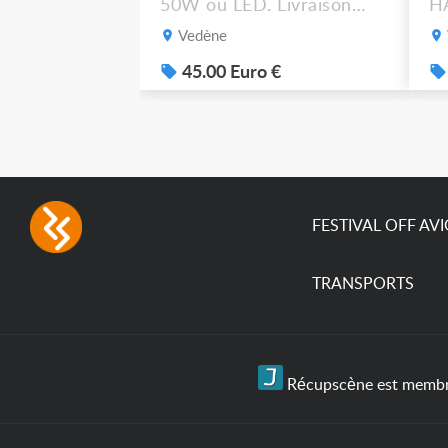
50W ou LED. Livraison
HA
possible.
M
Vedène
gr
po
45.00 Euro €
FESTIVAL OFF AV
TRANSPORTS
Récupscène est membre 