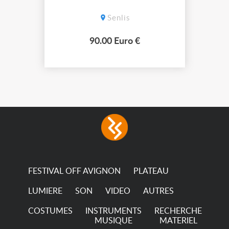
pour plus d'informations taille M-L
approx velours dévoré en haut des
Senlis
manches
90.00 Euro €
FESTIVAL OFF AVIGNON
PLATEAU
LUMIERE
SON
VIDEO
AUTRES
COSTUMES
INSTRUMENTS
RECHERCHE
MUSIQUE
MATERIEL