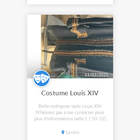
11/02/2025
Costume Louis XIV
Belle redingote style Louis XIV
N'hésitez pas a me contacter pour
plus d'informations taille L ( 50-52)
approx 2 petits trous de mites
Senlis