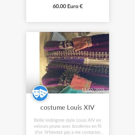
60.00 Euro €
11/02/2025
costume Louis XIV
Belle redingote style Louis XIV en
velours prune avec broderies en fil
d'or. N'hésitez pas a me contacter