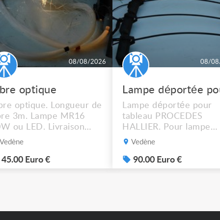
08/08/2026
08/08
ibre optique
bre optique. Longueur de
Lampe déportée pour
bre 3m. Lampe MR16
tableau PROCEDES
W ou LED. Livraison
HALLIER. Pour lampe
ssible.
MR16 halogène ou LED
Vedène
Vedène
graduable. Livraison
possible. 90€ le lot de 4
45.00 Euro €
90.00 Euro €