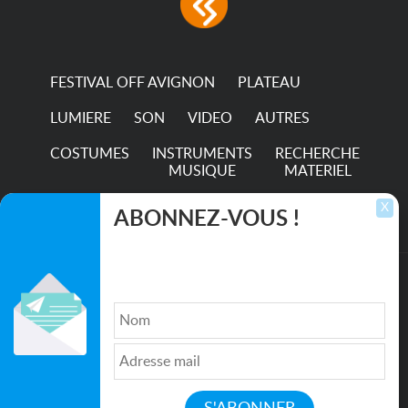
FESTIVAL OFF AVIGNON
PLATEAU
LUMIERE
SON
VIDEO
AUTRES
COSTUMES
INSTRUMENTS
RECHERCHE
MUSIQUE
MATERIEL
TRANSPORTS
X
ABONNEZ-VOUS !
Inscrivez-vous pour recevoir les dernières
annonces, mises à jour et offres spéciales
directement dans votre boîte de réception.
©2026. All rights reserved recupscene.com
Qui sommes nous ?
|
Médias
|
Newsletter
|
CGU
|
Politique de confidentialité
|
Partenaires
|
Mentions légales
|
Contact