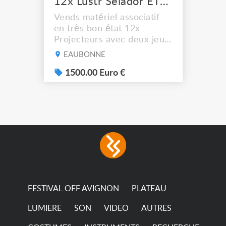
12x Lustr Selador ETC Led 7x colors filtres
Vends matériel associatif
en très bon état 12x
Projecteurs avec deux jeux
de filtre filtre Lustr Selador
EAUBONNE
(7x color) Colour Mixing
system – seven colour
1500.00 Euro €
LEDs providing the
broadest colour spectrum
in any LED fixture
Incandescent-quality light
with low power
consumption The
permanence of a 50,000-
hour...
FESTIVAL OFF AVIGNON
PLATEAU
LUMIERE
SON
VIDEO
AUTRES