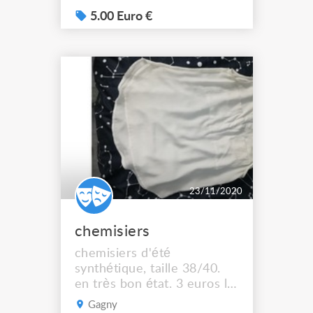
5.00 Euro €
23/11/2020
chemisiers
chemisiers d'été
synthétique, taille 38/40.
en très bon état. 3 euros le
chemisier
Gagny