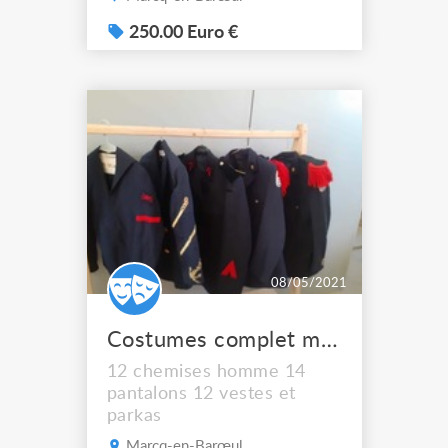
250.00 Euro €
08/05/2021
Costumes complet militaire
12 chemises homme 14
pantalons 12 vestes et
parkas
Marcq-en-Barœul