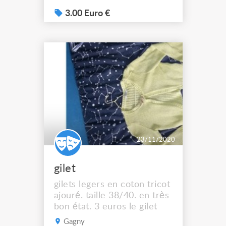
3.00 Euro €
23/11/2020
gilet
gilets legers en coton tricot
ajouré. taille 38/40. en très
bon état. 3 euros le gilet
Gagny