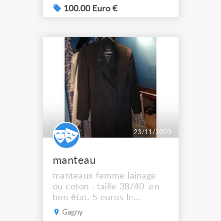
100.00 Euro €
23/11/2020
manteau
manteaux femme lainage
ou coton . taille 38/40 .en
bon état. 5 euros le
manteau
Gagny