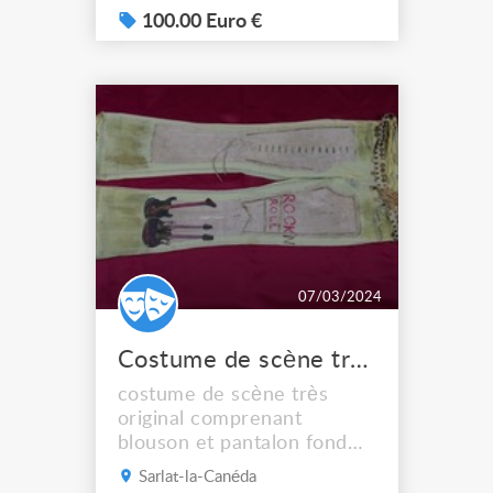
Taille 38-40 Créé par la
100.00 Euro €
chanteuse lyrique et une
costumière-couturière pour
interpréter un rôle de
garçon (Yniold) au Théâtre
des Champs Élysées. Porté
deux fois ; excelle...
07/03/2024
Costume de scène très original modèle unique
costume de scène très
original comprenant
blouson et pantalon fond
délavé avec motifs .
Sarlat-la-Canéda
Excellent état car porté