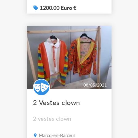
30 à 45 min selon couleurs
utilisées Quantité: 9 exemplaires
1200.00 Euro €
extrait video; http://www.paradis-
spectacle.fr/wp-
content/uploads/2022/02/video-
1645643281.mp4 Prix HT
08/05/2021
2 Vestes clown
2 vestes clown
Marcq-en-Barœul