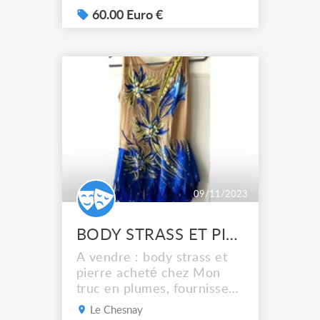
deux fois . Idéal pour
60.00 Euro €
chanteuse de rock Taille 38
Actuellement aussi en
vente sur vinted membre
cristalkee Possible remise
en mains propres autour de
Sarlat La Caneda Sinon
envoi possibl...
09/11/2023
BODY STRASS ET PIERRES
A vendre : body strass et
pierre acheté chez Mon
truc en plumes, fournisseur
du concours Miss France. Il
Le Chesnay