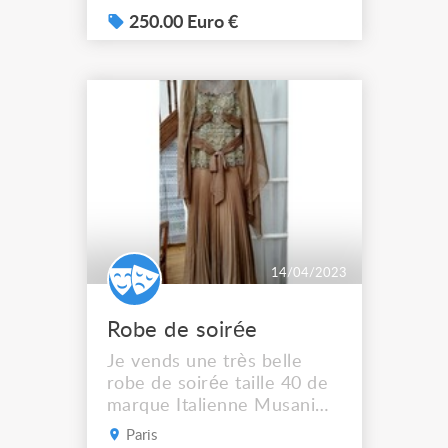
n'a été porté qu'une fois et
est donc complètement
250.00 Euro €
neuf. Acheté 339 €.
14/04/2023
Robe de soirée
Je vends une très belle
robe de soirée taille 40 de
marque Italienne Musani
Gold. Je l’ai porté trois fois
Paris