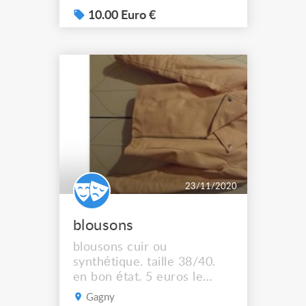
10.00 Euro €
23/11/2020
blousons
blousons cuir ou
synthétique. taille 38/40.
en bon état. 5 euros le
blouson
Gagny