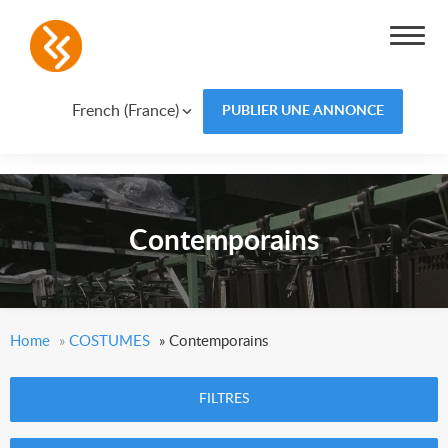
French (France)
PUBLIER UNE ANNONCE
Contemporains
Home
»
COSTUMES
»
Contemporains
FILTRES