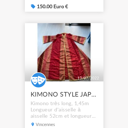
pour des concerts. Elle est
état neuf. La couleur est
150.00 Euro €
assez semblable à la photo
avec des reflets mordorés.
Il y a deux jupons sous la
jupes ce qui donne un beau
volume de tissus. Les perles
so...
13/07/2022
KIMONO STYLE JAPONAIS
Kimono très long, 1,45m
Longueur d'aisselle à
aisselle 52cm et longueur
des manches 50 cm En
Vincennes