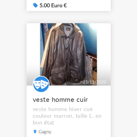
5.00 Euro €
23/11/2020
veste homme cuir
veste homme hiver cuir
couleur marron, taille L. en
bon état
Gagny