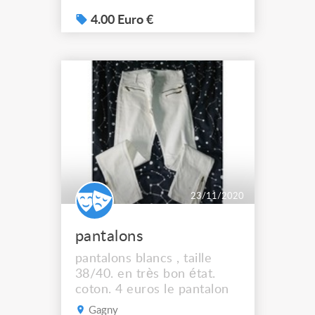
4.00 Euro €
23/11/2020
pantalons
pantalons blancs , taille
38/40. en très bon état.
coton. 4 euros le pantalon
Gagny