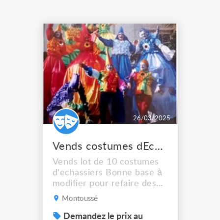
26/03/2025
Vends costumes dEchassiers hauteur échasses 1m
Vends lot de 10 costumes
d'echassiers Bonne base à
modifier pour refaire des
costumes ou à rafraîchir
Montoussé
Prix du lot faire offre
Demandez le prix au