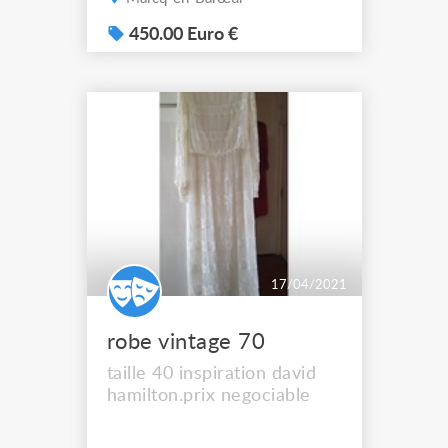
450.00 Euro €
17/04/2021
robe vintage 70
taille 40 inspiration david
hamilton.prix negociable