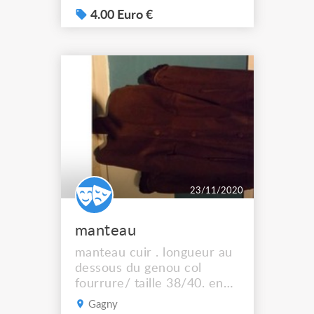
4.00 Euro €
23/11/2020
manteau
manteau cuir . longueur au
dessous du genou col
fourrure/ taille 38/40. en
très bon état
Gagny