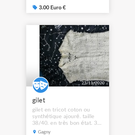
3.00 Euro €
23/11/2020
gilet
gilet en tricot coton ou
synthétique ajouré. taille
38/40. en très bon état. 3
euros le gilet
Gagny