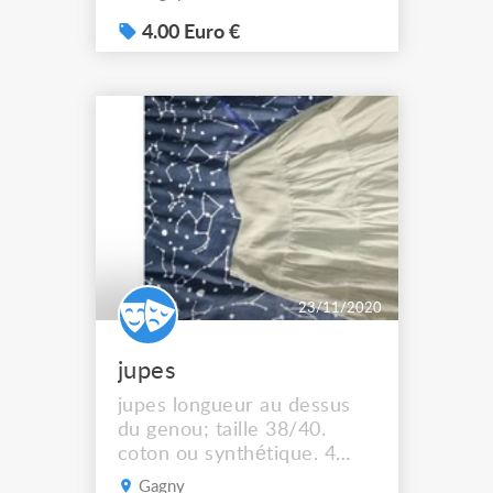
4.00 Euro €
23/11/2020
jupes
jupes longueur au dessus
du genou; taille 38/40.
coton ou synthétique. 4
euros la jupe
Gagny