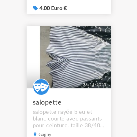
4.00 Euro €
23/11/2020
salopette
salopette rayée bleu et
blanc courte avec passants
pour ceinture. taille 38/40.
coton. 4 euros la salopette
Gagny