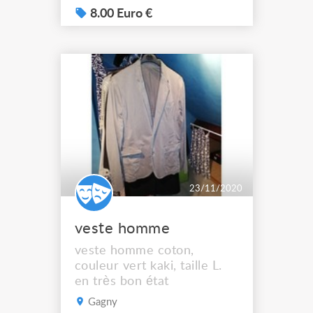
8.00 Euro €
23/11/2020
veste homme
veste homme coton,
couleur vert kaki, taille L.
en très bon état
Gagny