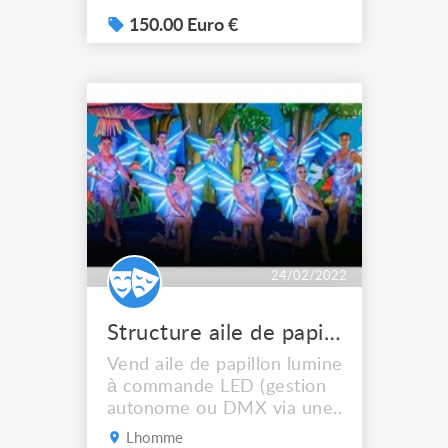
cm Longueur bras 60 cm En
bon état général sauf
150.00 Euro €
doublure légèrement usée
au niveau de l’assise 2
attaches sur 3 sont
différentes de celle du
milieu
24/02/2022
Structure aile de papillon lumineuse LED
Vend aile de papillon lumineuse
à commande LED (gestion
autonome ou DMX via une
console lumière Autonomie: de
Lhomme