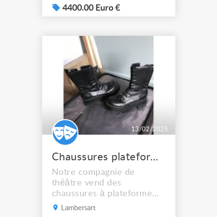
états. = 6 très grands
4400.00 Euro €
carrés plastiques ikea de
rangements comme sur
photo, il y en a deux entiers
encore.JE VOUS L'ENVOIE
EN 2 PARTIES PAR
MONDIAL RELAY et
Possible de le r...
13/02/2025
Chaussures plateforme noire pointure 40 Pull and Bear
Notre compagnie de
théâtre vend des
chaussures à plateforme
noires (taille 40) utilisées
Lambersart
pour des répétitions et 2