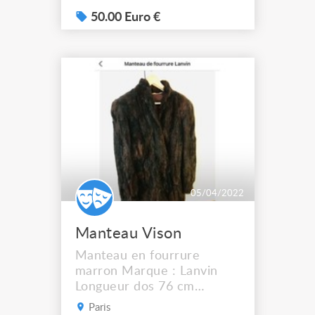
parfait état Très beau tissu,
épais
50.00 Euro €
05/04/2022
Manteau Vison
Manteau en fourrure
marron Marque : Lanvin
Longueur dos 76 cm
Largeur épaule/épaule 45
Paris