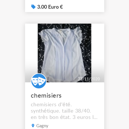
3.00 Euro €
23/11/2020
chemisiers
chemisiers d'été.
synthétique. taille 38/40.
en très bon état. 3 euros le
chemisier
Gagny