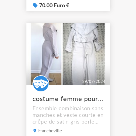
70.00 Euro €
29/07/2024
costume femme pour rôle garçon
Ensemble combinaison sans
manches et veste courte en
crêpe de satin gris perle
(qui prend joliment la
Francheville
lumière des projecteurs).