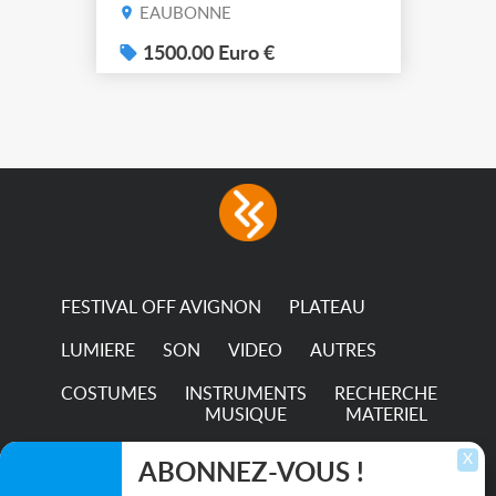
de filtre filtre Lustr Selador
EAUBONNE
(7x color) Colour Mixing
system – seven colour
1500.00 Euro €
LEDs providing the
broadest colour spectrum
in any LED fixture
Incandescent-quality light
with low power
consumption The
permanence of a 50,000-
hour...
FESTIVAL OFF AVIGNON
PLATEAU
LUMIERE
SON
VIDEO
AUTRES
COSTUMES
INSTRUMENTS
RECHERCHE
MUSIQUE
MATERIEL
TRANSPORTS
X
ABONNEZ-VOUS !