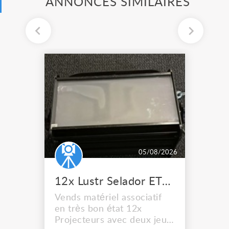
ANNONCES SIMILAIRES
05/08/2026
12x Lustr Selador ETC Led 7x colors filtres
Vends matériel associatif
en très bon état 12x
Projecteurs avec deux jeux