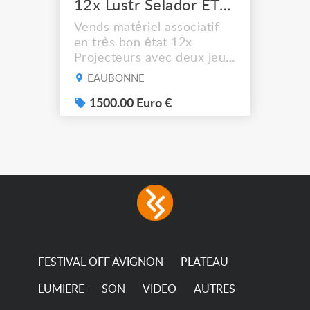
12x Lustr Selador ETC Led 7x colors filtres
Vends matériel associatif
en très bon état 12x
Projecteurs avec deux jeux
de filtre filtre Lustr Selador
EAUBONNE
(7x color) Colour Mixing
system – seven colour
1500.00 Euro €
LEDs providing the
broadest colour spectrum
in any LED fixture
Incandescent-quality light
with low power
consumption The
permanence of a 50,000-
hour...
FESTIVAL OFF AVIGNON
PLATEAU
LUMIERE
SON
VIDEO
AUTRES