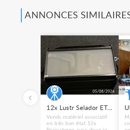
ANNONCES SIMILAIRE
05/08/2026
12x Lustr Selador ETC Led 7x colors filtres
Vends matériel associatif
Ma
en très bon état 12x
co
Projecteurs avec deux jeux
en