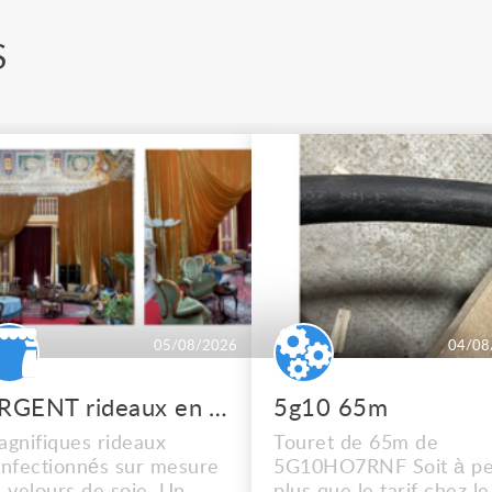
S
05/08/2026
04/08
URGENT rideaux en velours de soie
5g10 65m
gnifiques rideaux
Touret de 65m de
nfectionnés sur mesure
5G10HO7RNF Soit à pe
 velours de soie. Un
plus que le tarif chez le