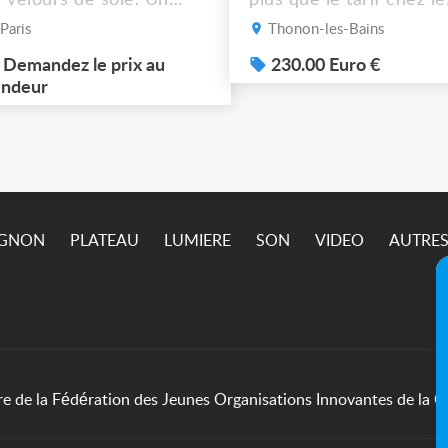
dre de scène rouge, un
récupérateur Mais
Paris
Thonon-les-Bains
eu + des rideaux isolés.
dépêchez vous !! Photo
 dossier en photos. À
Demandez le prix au
sup sur demande ça ne
230.00 Euro €
cupérer à Ivry-sur-Seine
ndeur
passe pas sur l’annonc
4) jusqu'à ce vendredi 7
ût (matin) inclus. Pric et
dalités à définir
semble.
IGNON
PLATEAU
LUMIERE
SON
VIDEO
AUTRE
de la Fédération des Jeunes Organisations Innovantes de la Cu