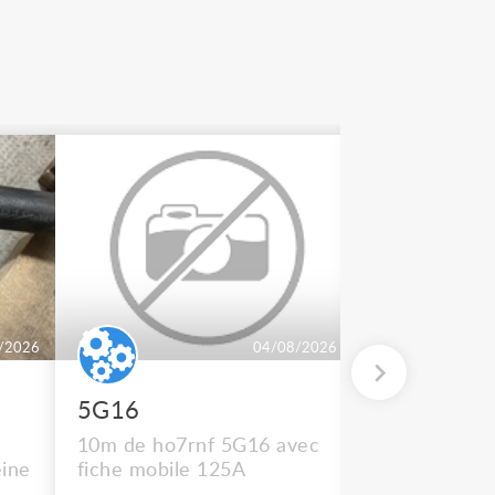
/2026
04/08/2026
5G16
2 BT 500
10m de ho7rnf 5G16 avec
En état de m
ine
fiche mobile 125A