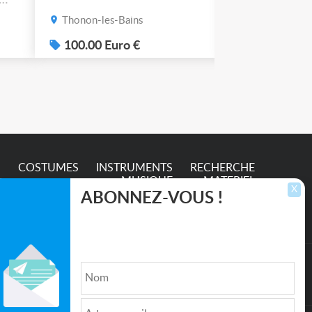
Thonon-les-Bains
Thonon-les-B
s
100.00 Euro €
50.00 Euro
e
S
COSTUMES
INSTRUMENTS
RECHERCHE
MUSIQUE
MATERIEL
X
ABONNEZ-VOUS !
Inscrivez-vous pour recevoir les dernières
annonces, mises à jour et offres spéciales
directement dans votre boîte de réception.
lture et de l'Entertainment