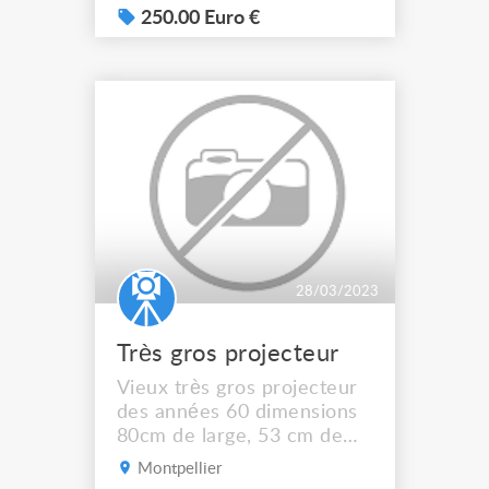
fly case de transport, peut
250.00 Euro €
se poser à plat ou sur un
pied grâce à sa lyre 250 €.
Pas d'envoi.
28/03/2023
Très gros projecteur
Vieux très gros projecteur
des années 60 dimensions
80cm de large, 53 cm de
hauteur et de 36 cm de
Montpellier
profondeur, en état de