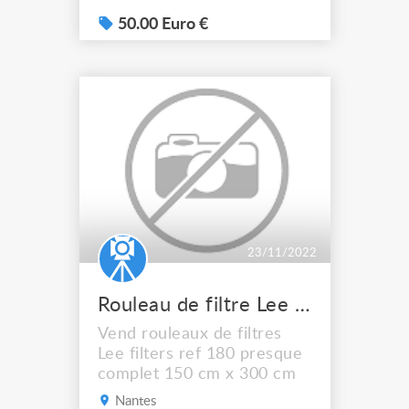
Lighting Stand B,
(Thomann) très bon état,
50.00 Euro €
dans carton d’origine. Pas
d’expédition possible cause
format.
23/11/2022
Rouleau de filtre Lee filters 180
Vend rouleaux de filtres
Lee filters ref 180 presque
complet 150 cm x 300 cm
Nantes