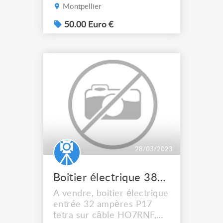
équipé de prises de
Montpellier
courant 16 ampères. 50€
aucun envoi.
50.00 Euro €
28/03/2023
Boitier électrique 380V
A vendre, boitier électrique
entrée 32 ampères P17
tetra sur câble HO7RNF,