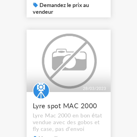
fonctionnement, peut être
Demandez le prix au
remis au goût du jour,
vendeur
même en led (4 supports
de lampe RS 191) faire
offre, pas d'envoi.
28/03/2023
Lyre spot MAC 2000
Lyre Mac 2000 en bon état
vendue avec des gobos et
fly case, pas d'envoi