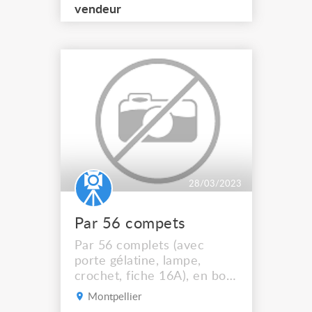
projecteurs lumière de
vendeur
qualité et à bas prix. A la
Ressourcerie du Spectacle
nous collectons et
remettons en état le
matériel mis au rebus par
les professionne...
28/03/2023
Par 56 compets
Par 56 complets (avec
porte gélatine, lampe,
crochet, fiche 16A), en bon
état de fonctionnement.
Montpellier
Vendus 80€ le lot de 4, pas