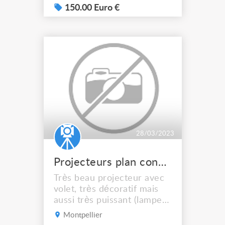
16 cm, câble HO7RNF 15
150.00 Euro €
mètres, protection en 30
milliampères, protection
contre la coupure de
neutre, voyant de tension,
voyant de tension, coup de
poing, pas d'envoi.
28/03/2023
Projecteurs plan convexe studio cinema
Très beau projecteur avec
volet, très décoratif mais
aussi très puissant (lampe
st250 HR lampe à
Montpellier
décharge) vendu avec son