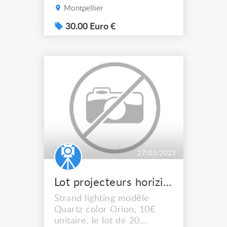
structures sceniques en
Montpellier
290 et en 300 triangulaire.
Vendu sans les demi-
30.00 Euro €
manchons qui eux sont
spécifiques aux fabricants
de structures. ASD,
PROLYTE, MILOS,
QUICKTRUSS,
MOBILTRUSS, Etc, 30€
unitaire, pas d'envoi
27/03/2023
Lot projecteurs horiziodes cycliodes
Strand lighting modèle
Quartz color Orion, 10€
unitaire, le lot de 20