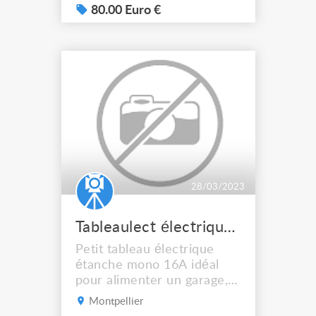
de vente à l'unité, pas
80.00 Euro €
d'envoi, enlèvement sur
Montpellier
28/03/2023
Tableaulect électrique 16A
Petit tableau électrique
étanche mono 16A idéal
pour alimenter un garage,
etc, boitier dimensions
Montpellier
22cm x 29 cm RNF hauteur