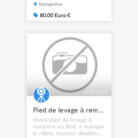
sorties sur P17 tri.
Montpellier
Protection par disjoncteur
différentiel. Câble 15M
80.00 Euro €
5G6 HO7RNF. Matériel en
très bon état aucun envoi.
80€.
27/03/2023
Pied de levage à remettre en état
Vieux pied de levage à
remettre en état, il manque
le câble, hauteur dépliée