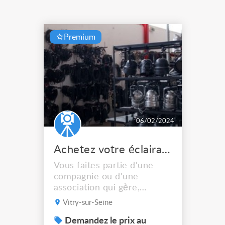
Premium
06/02/2024
Achetez votre éclairage scénique en réemploi
Vous faites partie d'une
compagnie ou d'une
association qui gère,
organise ou met et scène
Vitry-sur-Seine
des spectacles et vous
cherchez à vous équiper en
Demandez le prix au