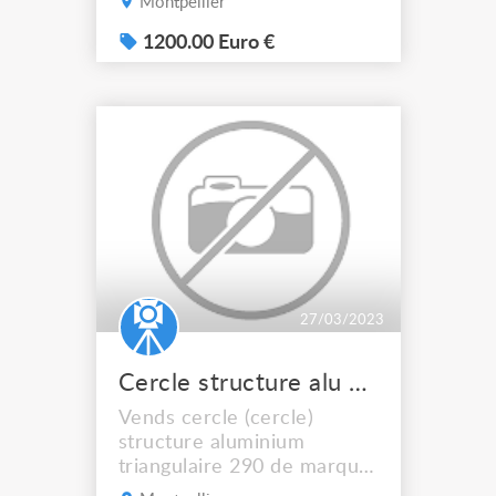
Montpellier
16 ampères mono. 140
ampères, entrée sur
1200.00 Euro €
bornier. 1200€.
27/03/2023
Cercle structure alu 290
Vends cercle (cercle)
structure aluminium
triangulaire 290 de marque
Milos/quicktruss en parfait