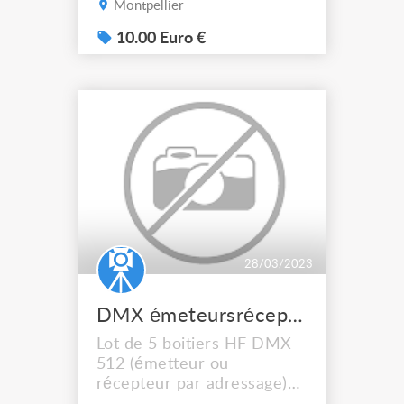
Montpellier
projecteurs en lot 100€
10.00 Euro €
28/03/2023
DMX émeteursrécepteurs HF
Lot de 5 boitiers HF DMX
512 (émetteur ou
récepteur par adressage)
jamais utilisés, pas d'envoi,