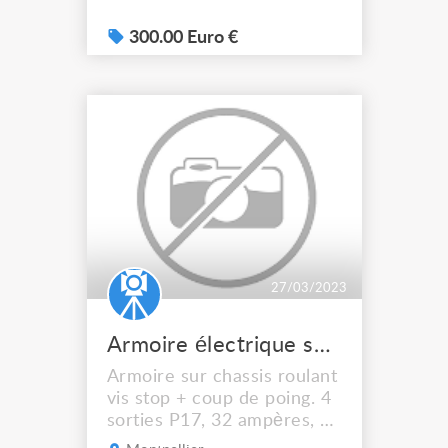
lampe et pied. idem cremer
400 € pas d'envoi.
300.00 Euro €
27/03/2023
Armoire électrique sur chassis roulant
Armoire sur chassis roulant
vis stop + coup de poing. 4
sorties P17, 32 ampères, 5
pôles, 3 prises de courant.