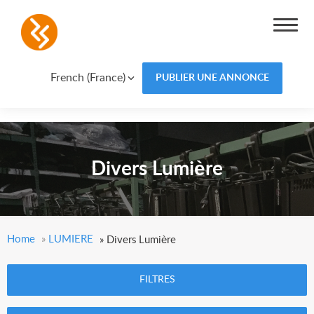
French (France)
PUBLIER UNE ANNONCE
Divers Lumière
Home
»
LUMIERE
»
Divers Lumière
FILTRES