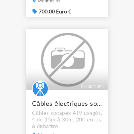
Montpellier
état pointe en haut/bas
(idem prolyte, asd, etc)
700.00 Euro €
diamètre extérieur 4M00
bradé à 750 euros pas
d'envoi
27/03/2023
Câbles électriques socapex 419
Câbles socapex 419 usagés,
4 de 15m à 30m, 200 euros
à débattre