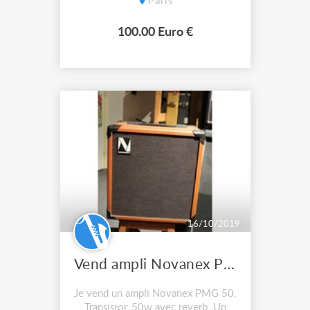
Paris
Dimensions : environ
140*40*60cm 2 pièces disponibles
100.00 Euro €
100€ /pièce A retirer en mains
propres à Paris 20e.
16/10/2019
Vend ampli Novanex PMG 50
Je vend un ampli Novanex PMG 50.
Transistor, 50w avec reverb. Un