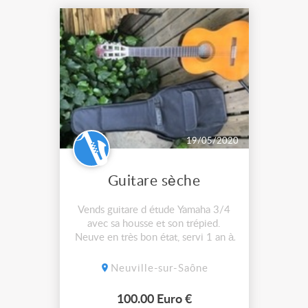
19/05/2020
Guitare sèche
Vends guitare d étude Yamaha 3/4
avec sa housse et son trépied.
Neuve en très bon état, servi 1 an à
peine. 100 Euros l ensemble.
Neuville-sur-Saône
100.00 Euro €