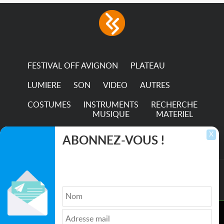
FESTIVAL OFF AVIGNON
PLATEAU
LUMIERE
SON
VIDEO
AUTRES
COSTUMES
INSTRUMENTS
RECHERCHE
MUSIQUE
MATERIEL
TRANSPORTS
X
ABONNEZ-VOUS !
Inscrivez-vous pour recevoir les dernières
annonces, mises à jour et offres spéciales
directement dans votre boîte de réception.
©2026. All rights reserved recupscene.com
Ce site utilise des cookies pour améliorer l'expérience de
Qui sommes nous ?
|
Médias
|
Newsletter
|
CGU
|
navigation, fournir des fonctionnalités supplémentaires, et