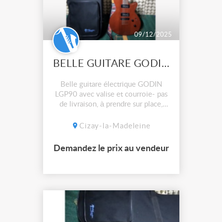
09/12/2025
BELLE GUITARE GODIN LGP90
Belle guitare électrique GODIN
LGP90 avec valise et courroie- pas
de livraison, à prendre sur place,
facture d'achat en 2005
Cizay-la-Madeleine
Demandez le prix au vendeur