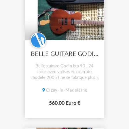
06/10/2025
BELLE GUITARE GODIN LGP90
Belle guitare Godin lgp 90 , 24
cases avec valises et courroie,
modèle 2005 ( ne se fabrique plus )
2 micros simples Seymour Duncan §
Cizay-la-Madeleine
560.00 Euro €