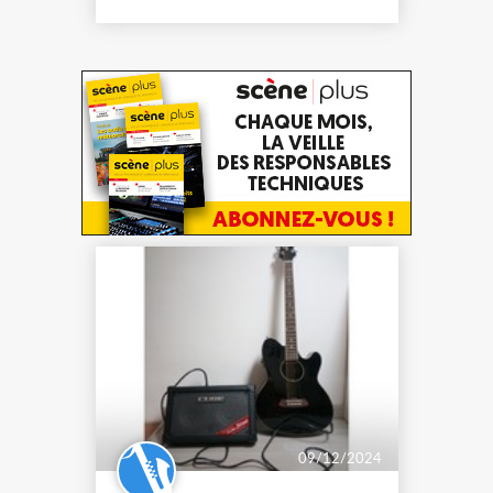
Corps hollow body en érable : son
ric...
09/12/2024