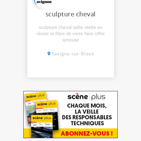
sculpture cheval
sculpture cheval taille réelle en
résine et fibre de verre faire offre
serieuse
Savigny-sur-Braye