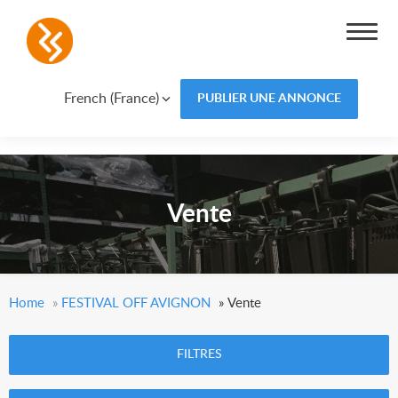
French (France)
PUBLIER UNE ANNONCE
Vente
Home
»
FESTIVAL OFF AVIGNON
»
Vente
FILTRES