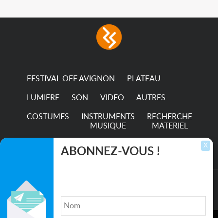
FESTIVAL OFF AVIGNON
PLATEAU
LUMIERE
SON
VIDEO
AUTRES
COSTUMES
INSTRUMENTS
RECHERCHE
MUSIQUE
MATERIEL
TRANSPORTS
X
ABONNEZ-VOUS !
Inscrivez-vous pour recevoir les dernières
annonces, mises à jour et offres spéciales
directement dans votre boîte de réception.
©2026. All rights reserved recupscene.com