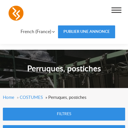
French (France)
PUBLIER UNE ANNONCE
Perruques, postiches
Home
»
COSTUMES
»
Perruques, postiches
FILTRES