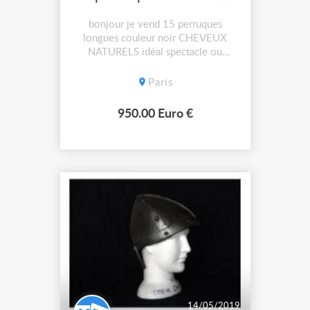
bonjour je vend 15 perruques
longues couleur noir CHEVEUX
NATURELS idéal spectacle ou
cinema
Paris
950.00 Euro €
14/05/2019