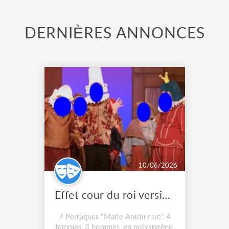
DERNIÈRES ANNONCES
10/06/2026
Effet cour du roi version 21 siècle
7 Perruques "Marie Antoinette" 4
femmes, 3 hommes, en polystyrène,