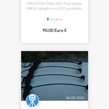
PROCEDES HALLIER. Pour lampe
MR16 halogène ou LED graduable.
Livraison possible. 90€ le lot de 4.
Vedène
90.00 Euro €
08/08/2026