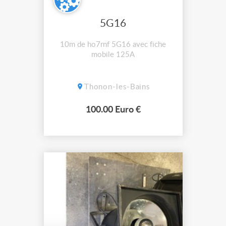
5G16
10m de ho7rnf 5G16 avec fiche
mobile 125A
Thonon-les-Bains
100.00 Euro €