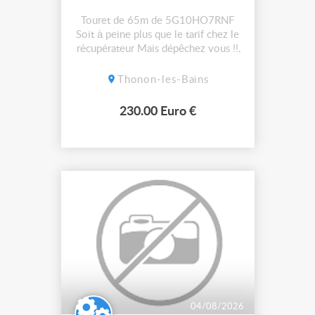
Touret de 65m de 5G10HO7RNF
Soit à peine plus que le tarif chez le
récupérateur Mais dépêchez vous !!
Photos sup sur demande ça ne
passe pas sur l’annonce
Thonon-les-Bains
230.00 Euro €
04/08/2026