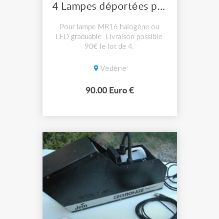
4 Lampes déportées pour tableau
Pour lampe MR16 halogène ou
LED graduable. Livraison possible.
90€ le lot de 4.
Vedène
90.00 Euro €