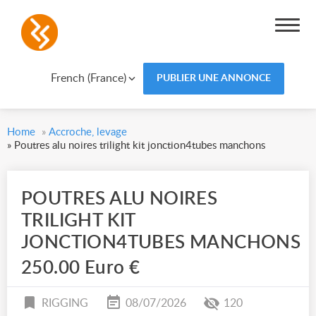
French (France)
PUBLIER UNE ANNONCE
Home
»
Accroche, levage
»
Poutres alu noires trilight kit jonction4tubes manchons
POUTRES ALU NOIRES
TRILIGHT KIT
JONCTION4TUBES MANCHONS
250.00 Euro €
RIGGING
08/07/2026
120