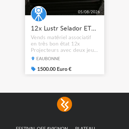
05/08/2026
12x Lustr Selador ETC Led 7x colors filtres
Vends matériel associatif
en très bon état 12x
Projecteurs avec deux jeux
de filtre filtre Lustr Selador
EAUBONNE
(7x color) Colour Mixing
system – seven colour
1500.00 Euro €
LEDs providing the
broadest colour spectrum
in any LED fixture
Incandescent-quality light
with low power
consumption The
permanence of a 50,000-
hour...