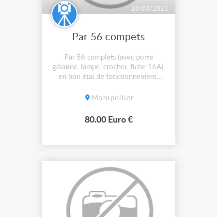
28/03/2023
Par 56 compets
Par 56 complets (avec porte
gélatine, lampe, crochet, fiche 16A),
en bon état de fonctionnement.
Vendus 80€ le lot de 4, pas de
vente à l'unité, pas d'envoi,
Montpellier
enlèvement sur Montpellier
80.00 Euro €