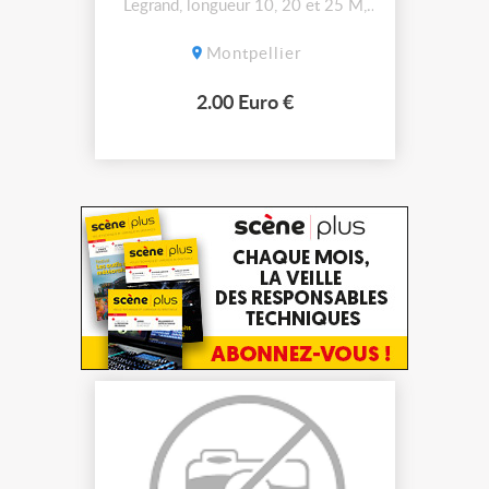
Legrand, longueur 10, 20 et 25 M,
vendus 2€ du mètre, pas d'envoi
Montpellier
2.00 Euro €