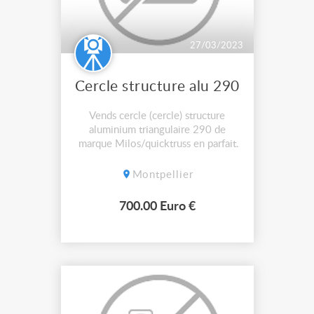
27/03/2023
Cercle structure alu 290
Vends cercle (cercle) structure
aluminium triangulaire 290 de
marque Milos/quicktruss en parfait
état pointe en haut/bas (idem
prolyte, asd, etc) diamètre extérieur
Montpellier
4M00 bradé à 750 euros pas
d'envoi
700.00 Euro €