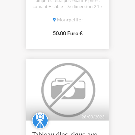
ampères tetra possédant 9 prises
courant + câble. De dimension 24 x
31 et profondeur 14 cm. 50 €.
Aucun envoi.
Montpellier
50.00 Euro €
28/03/2023
Tableau électrique avec disjoncteur