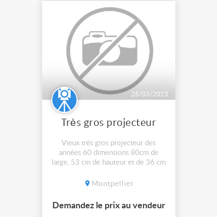
28/03/2023
Très gros projecteur
Vieux très gros projecteur des
années 60 dimensions 80cm de
large, 53 cm de hauteur et de 36 cm
de profondeur, en état de
fonctionnement, peut être remis au
Montpellier
goût du jour, même en led (4
supports de lampe RS 191) faire
Demandez le prix au vendeur
offre, pas d'envoi.