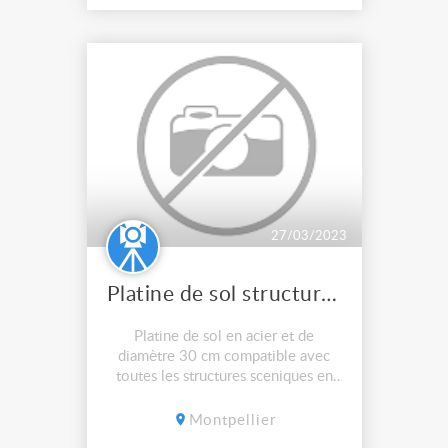
27/03/2023
Platine de sol structure 290 ASDprolyteetc
Platine de sol en acier et de
diamètre 30 cm compatible avec
toutes les structures sceniques en
290 et en 300 triangulaire. Vendu
sans les demi-manchons qui eux
Montpellier
sont spécifiques aux fabricants de