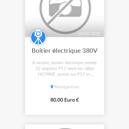
28/03/2023
Boitier électrique 380V
A vendre, boitier électrique entrée
32 ampères P17 tetra sur câble
HO7RNF, sorties sur P17 tri.
Protection par disjoncteur
différentiel. Câble 15M 5G6
Montpellier
HO7RNF. Matériel en très bon état
aucun envoi. 80€.
80.00 Euro €