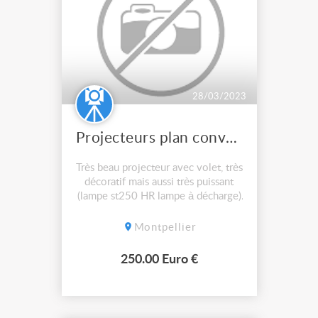
28/03/2023
Projecteurs plan convexe studio cinema
Très beau projecteur avec volet, très
décoratif mais aussi très puissant
(lampe st250 HR lampe à décharge)
vendu avec son fly case de
transport, peut se poser à plat ou
Montpellier
sur un pied grâce à sa lyre 250 €.
Pas d'envoi.
250.00 Euro €