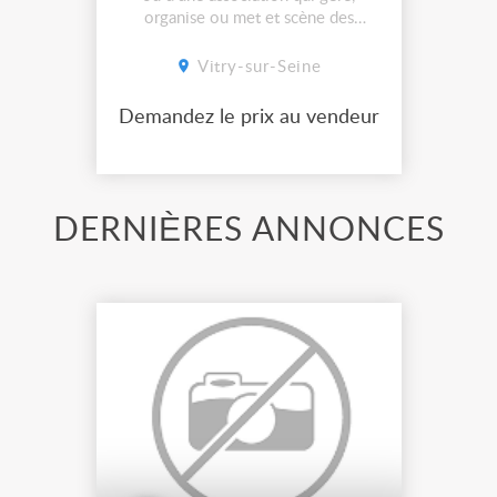
organise ou met et scène des
spectacles et vous cherchez à vous
équiper en projecteurs lumière de
Vitry-sur-Seine
qualité et à bas prix. A la
Ressourcerie du Spectacle nous
Demandez le prix au vendeur
collectons et remettons en état le
matériel mis au rebus par les
professionne...
DERNIÈRES ANNONCES