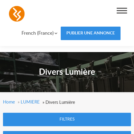
French (France)
PUBLIER UNE ANNONCE
Divers Lumière
Home
»
LUMIERE
»
Divers Lumière
FILTRES