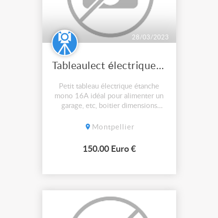
28/03/2023
Tableaulect électrique 16A
Petit tableau électrique étanche
mono 16A idéal pour alimenter un
garage, etc, boitier dimensions
22cm x 29 cm RNF hauteur 16 cm,
câble HO7RNF 15 mètres,
Montpellier
protection en 30 milliampères,
protection contre la coupure de
150.00 Euro €
neutre, voyant de tension, voyant
de tension, coup de poing, pas
d'envoi.