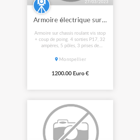
27/03/2023
Armoire électrique sur chassis roulant
Armoire sur chassis roulant vis stop
+ coup de poing. 4 sorties P17, 32
ampères, 5 pôles, 3 prises de
courant. 16 ampères mono. 140
ampères, entrée sur bornier. 1200€.
Montpellier
1200.00 Euro €